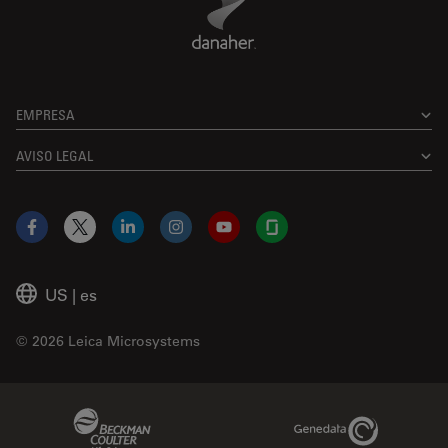
EMPRESA
AVISO LEGAL
Facebook
X
LinkedIn
Instagram
YouTube
Glassdoor
US
|
es
© 2026 Leica Microsystems
Beckman Coulter Link
Genedata Link