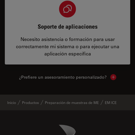
Soporte de aplicaciones
Necesito asistencia o formación para usar
correctamente mi sistema o para ejecutar una
aplicación específica
¿Prefiere un asesoramiento personalizado?
Show local 
Inicio
Productos
Preparación de muestras de ME
EM ICE
Danaher Logo
Footer