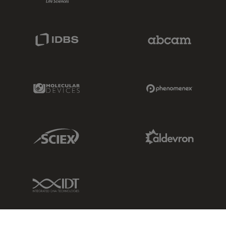
IDBS Link
Abcam Limited
Molecular Devices Link
Phenomenex L
Sciex Link
Aldevron Link
IDT Link