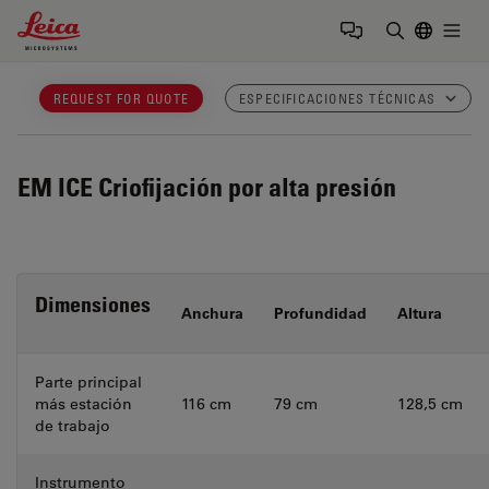
Leica Microsystems Logo
Togg
Introduzca
REQUEST FOR QUOTE
ESPECIFICACIONES TÉCNICAS
EM ICE
Criofijación por alta presión
Dimensiones
Anchura
Profundidad
Altura
Parte principal
más estación
116 cm
79 cm
128,5 cm
de trabajo
Instrumento