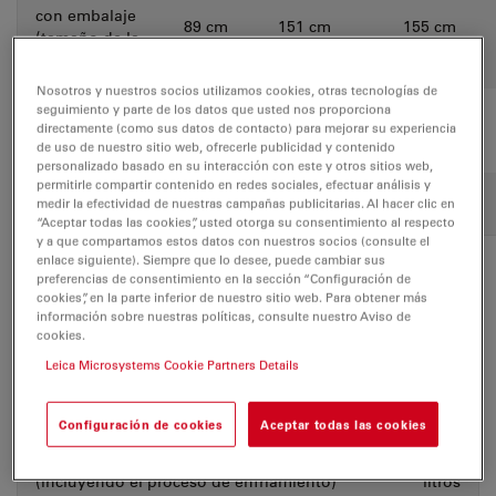
con embalaje
89 cm
151 cm
155 cm
(tamaño de la
caja)
Nosotros y nuestros socios utilizamos cookies, otras tecnologías de
seguimiento y parte de los datos que usted nos proporciona
Espacio
directamente (como sus datos de contacto) para mejorar su experiencia
Frontal
Trasero
Izquierda
mínimo
de uso de nuestro sitio web, ofrecerle publicidad y contenido
necesario
personalizado basado en su interacción con este y otros sitios web,
alrededor del
permitirle compartir contenido en redes sociales, efectuar análisis y
60 cm
5 cm
3 cm
medir la efectividad de nuestras campañas publicitarias. Al hacer clic en
instrumento
“Aceptar todas las cookies”, usted otorga su consentimiento al respecto
y a que compartamos estos datos con nuestros socios (consulte el
enlace siguiente). Siempre que lo desee, puede cambiar sus
preferencias de consentimiento en la sección “Configuración de
Consumo de NL
cookies”, en la parte inferior de nuestro sitio web. Para obtener más
2
Value
información sobre nuestras políticas, consulte nuestro Aviso de
cookies.
Leica Microsystems Cookie Partners Details
Consumo de NL
durante el proceso de
8
2
enfriamiento
liters
Configuración de cookies
Aceptar todas las cookies
Consumo de NL
en funcionamiento
30
2
(incluyendo el proceso de enfriamiento)
litros