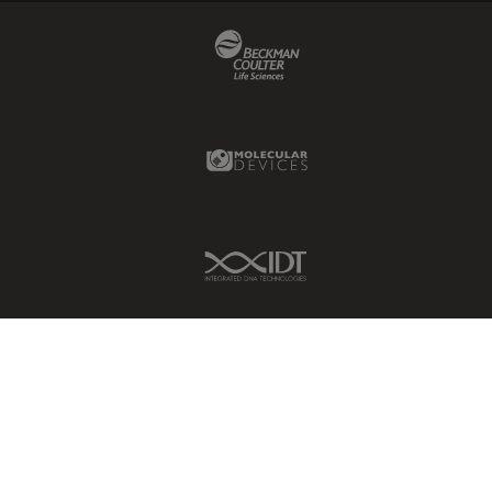
Beckman Coulter Link
Molecular Devices Link
IDT Link