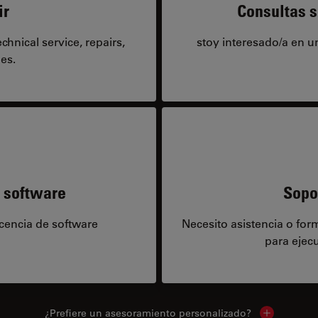
ir
Consultas s
hnical service, repairs,
stoy interesado/a en 
es.
e software
Sopo
icencia de software
Necesito asistencia o fo
para ejecu
¿Prefiere un asesoramiento personalizado?
Show local 