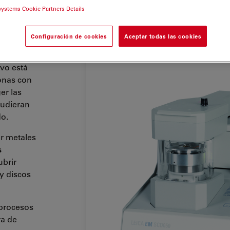
systems Cookie Partners Details
Configuración de cookies
Aceptar todas las cookies
ivo está
onas con
er las
pudieran
do.
r metales
s
ubrir
y discos
procesos
ra de