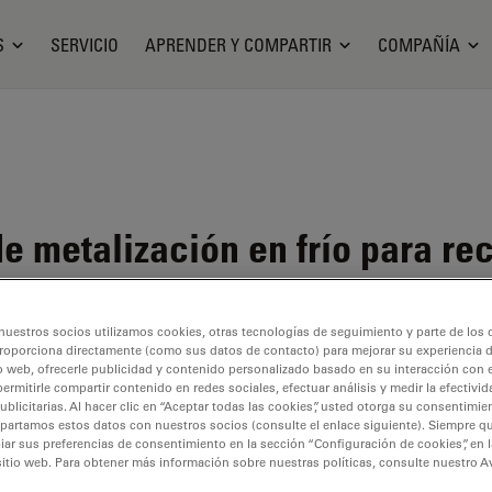
S
SERVICIO
APRENDER Y COMPARTIR
COMPAÑÍA
de metalización en frío para r
nuestros socios utilizamos cookies, otras tecnologías de seguimiento y parte de los
roporciona directamente (como sus datos de contacto) para mejorar su experiencia 
o web, ofrecerle publicidad y contenido personalizado basado en su interacción con e
permitirle compartir contenido en redes sociales, efectuar análisis y medir la efectivi
licitarias. Al hacer clic en “Aceptar todas las cookies”, usted otorga su consentimie
partamos estos datos con nuestros socios (consulte el enlace siguiente). Siempre qu
r sus preferencias de consentimiento en la sección “Configuración de cookies”, en la
sitio web. Para obtener más información sobre nuestras políticas, consulte nuestro A