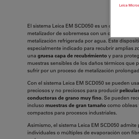
Leica Micro
El sistema Leica EM SCD050 es un dispositivo
metalizador de sobremesa con un cabezal de
metalización refrigerada por agua. Este disposit
especialmente indicado para recubrir amplias z
una
gruesa capa de recubrimiento
y para proteg
muestras sensibles de los daños térmicos que 
sufrir por un proceso de metalización prolonga
Con el sistema Leica EM SCD050 se pueden usa
preciosos y no preciosos para producir
película
conductoras de grano muy fino
. Se pueden rec
incluso
muestras de gran tamaño
como
obleas 
compactos para procesos industriales.
Asimismo, el sistema Leica EM SCD050 admite 
individuales o múltiples de evaporación con fib