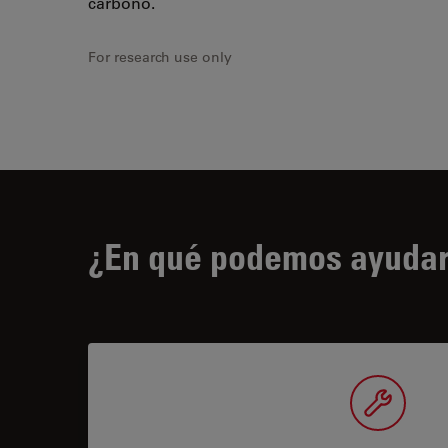
carbono.
For research use only
¿En qué podemos ayudar