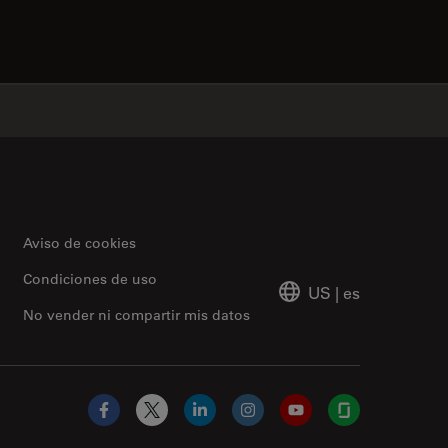
✕
Aviso de cookies
Condiciones de uso
US
|
es
No vender ni compartir mis datos
Facebook
X
LinkedIn
Instagram
YouTube
Glassdoor