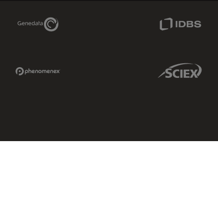
Genedata Link
IDBS Link
Phenomenex Link
Sciex Link