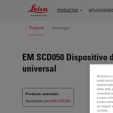
Leica Microsystems Logo
PRODUCTOS
APLICACIONE
Producto
Descargas
EM SCD050
Dispositivo 
universal
Nosotros y 
usted nos p
nuestro siti
sitios web, 
Producto archivado
campañas pub
y a que com
Sustituido por
EM ACE200
puede cambia
de nuestro 
cookies.