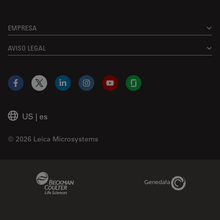
EMPRESA
AVISO LEGAL
Facebook
X
LinkedIn
Instagram
YouTube
Glassdoor
US
|
es
© 2026 Leica Microsystems
Beckman Coulter Link
Genedata Link