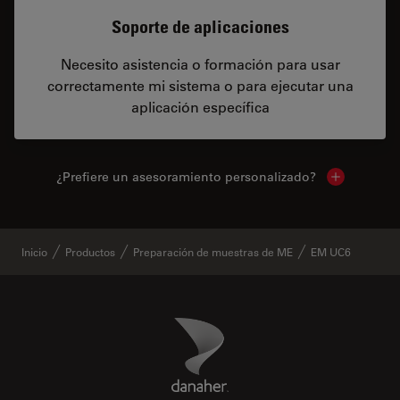
Soporte de aplicaciones
Necesito asistencia o formación para usar
correctamente mi sistema o para ejecutar una
aplicación específica
¿Prefiere un asesoramiento personalizado?
Show local 
Inicio
Productos
Preparación de muestras de ME
EM UC6
Danaher Logo
Footer