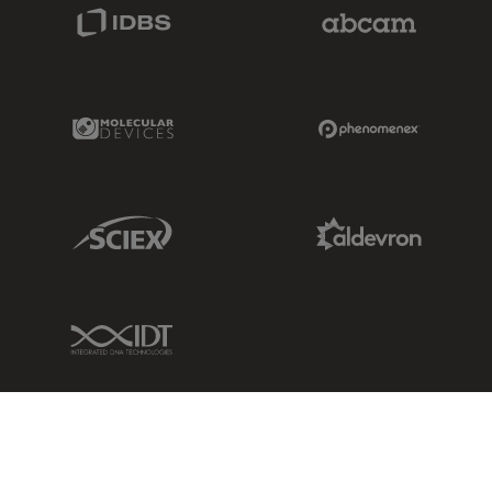
IDBS Link
Abcam Limited
Molecular Devices Link
Phenomenex L
Sciex Link
Aldevron Link
IDT Link