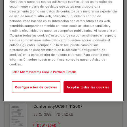
EM UC6
Nosotros y nuestros socios utilizamos cookies, otras tecnologías de
seguimiento y parte de los datos que usted nos proporciona
Certificados
directamente (como sus datos de contacto) para mejorar su experiencia
de uso de nuestro sitio web, ofrecerle publicidad y contenido
personalizado basado en su interacción con este y otros sitios web,
permitirle compartir contenido en redes sociales, efectuar análisis y
EM UC6
medir la efectividad de nuestras campañas publicitarias. Al hacer clic en
“Aceptar todas las cookies”, usted otorga su consentimiento al respecto
y a que compartamos estos datos con nuestros socios (consulte el
enlace siguiente). Siempre que lo desee, puede cambiar sus
preferencias de consentimiento en la sección “Configuración de
cookies”, en la parte inferior de nuestro sitio web. Para obtener más
CERTIFICADOS
información sobre nuestras políticas, consulte nuestro Aviso de
cookies.
ConformityEMUC6 112007
Leica Microsystems Cookie Partners Details
Jul 27, 2026
PDF, 59 KB
Configuración de cookies
Aceptar todas las cookies
DOWNLOAD
ConformityUC6RT 112007
Jul 27, 2026
PDF, 62 KB
DOWNLOAD