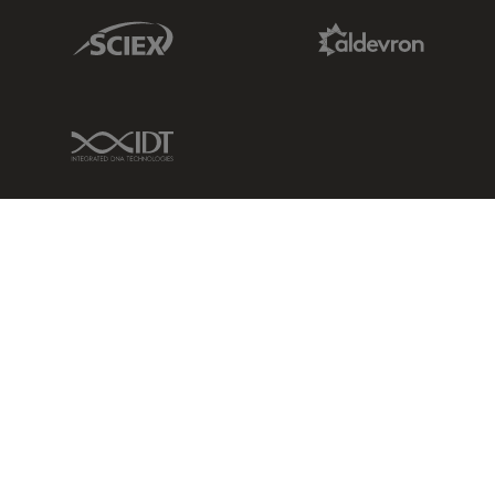
Sciex Link
Aldevron Link
IDT Link