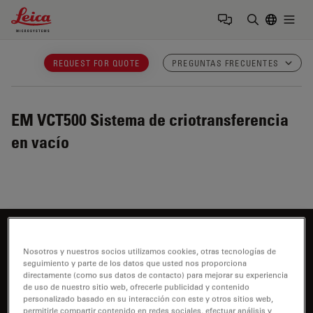
Leica Microsystems Logo
Togg
Introduzca
REQUEST FOR QUOTE
PREGUNTAS FRECUENTES
EM VCT500
Sistema de criotransferencia
en vacío
¿Desea saber más?
Nosotros y nuestros socios utilizamos cookies, otras tecnologías de
Hable con nuestros expertos
seguimiento y parte de los datos que usted nos proporciona
directamente (como sus datos de contacto) para mejorar su experiencia
de uso de nuestro sitio web, ofrecerle publicidad y contenido
personalizado basado en su interacción con este y otros sitios web,
permitirle compartir contenido en redes sociales, efectuar análisis y