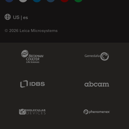
Facebook
X
LinkedIn
Instagram
YouTube
Glassdoor
US
|
es
© 2026 Leica Microsystems
Beckman Coulter Link
Genedata Link
IDBS Link
Abcam Limited
Molecular Devices Link
Phenomenex L