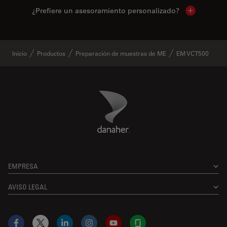
¿Prefiere un asesoramiento personalizado?
Show local 
Inicio
Productos
Preparación de muestras de ME
EM VCT500
Danaher Logo
Footer
EMPRESA
AVISO LEGAL