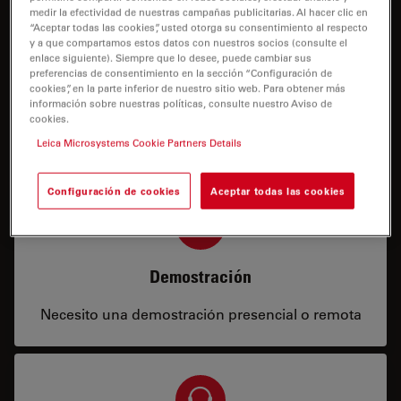
medir la efectividad de nuestras campañas publicitarias. Al hacer clic en
“Aceptar todas las cookies”, usted otorga su consentimiento al respecto
y a que compartamos estos datos con nuestros socios (consulte el
enlace siguiente). Siempre que lo desee, puede cambiar sus
preferencias de consentimiento en la sección “Configuración de
Precio
cookies”, en la parte inferior de nuestro sitio web. Para obtener más
información sobre nuestras políticas, consulte nuestro Aviso de
Necesito una configuración o información de
cookies.
precios
Leica Microsystems Cookie Partners Details
Configuración de cookies
Aceptar todas las cookies
Demostración
Necesito una demostración presencial o remota