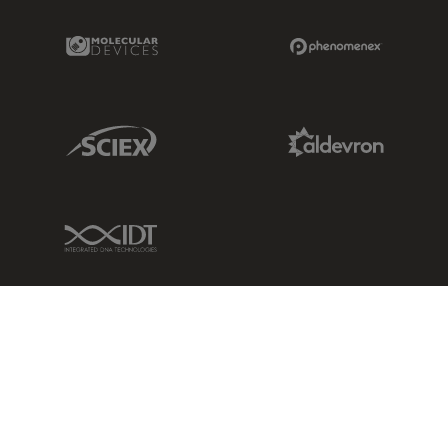
Molecular Devices Link
Phenomenex L
Sciex Link
Aldevron Link
IDT Link