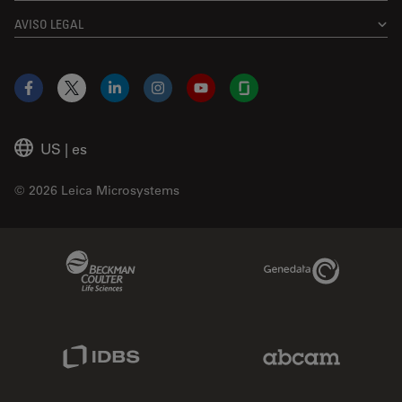
AVISO LEGAL
Facebook
X
LinkedIn
Instagram
YouTube
Glassdoor
US
|
es
© 2026 Leica Microsystems
Beckman Coulter Link
Genedata Link
IDBS Link
Abcam Limited