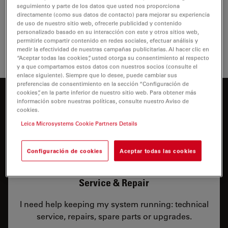
puedan adaptarse a sus necesidades.
seguimiento y parte de los datos que usted nos proporciona
directamente (como sus datos de contacto) para mejorar su experiencia
de uso de nuestro sitio web, ofrecerle publicidad y contenido
personalizado basado en su interacción con este y otros sitios web,
permitirle compartir contenido en redes sociales, efectuar análisis y
medir la efectividad de nuestras campañas publicitarias. Al hacer clic en
“Aceptar todas las cookies”, usted otorga su consentimiento al respecto
y a que compartamos estos datos con nuestros socios (consulte el
enlace siguiente). Siempre que lo desee, puede cambiar sus
preferencias de consentimiento en la sección “Configuración de
cookies”, en la parte inferior de nuestro sitio web. Para obtener más
¿En qué podemos ayudarle?
información sobre nuestras políticas, consulte nuestro Aviso de
cookies.
Leica Microsystems Cookie Partners Details
Configuración de cookies
Aceptar todas las cookies
Service & Repair
I need help keeping my system running: technical
service, repairs, spare parts or upgrades.