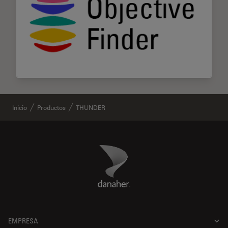
Inicio
Productos
THUNDER
Danaher Logo
Footer
EMPRESA