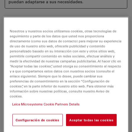
puedan adaptarse a sus necesidades.
La producción y el control de la calidad de los
Nosotros y nuestros socios utilizamos cookies, otras tecnologías de
seguimiento y parte de los datos que usted nos proporciona
dispositivos médicos implantables requieren una gran
directamente (como sus datos de contacto) para mejorar su experiencia
cantidad de inspecciones visuales microscópicas.
de uso de nuestro sitio web, ofrecerle publicidad y contenido
personalizado basado en su interacción con este y otros sitios web,
Las soluciones actuales de inspección visual manual a
permitirle compartir contenido en redes sociales, efectuar análisis y
medir la efectividad de nuestras campañas publicitarias. Al hacer clic en
menudo tienen un inconveniente: la dificultad para
“Aceptar todas las cookies”, usted otorga su consentimiento al respecto
garantizar una inspección visual uniforme de acuerdo
y a que compartamos estos datos con nuestros socios (consulte el
enlace siguiente). Siempre que lo desee, puede cambiar sus
con los procedimientos estándar de varios operadores.
preferencias de consentimiento en la sección “Configuración de
Además, con las soluciones manuales resulta
cookies”, en la parte inferior de nuestro sitio web. Para obtener más
complicado generar informes, realizar un seguimiento
información sobre nuestras políticas, consulte nuestro Aviso de
cookies.
de las aprobaciones y almacenar los datos de forma
Leica Microsystems Cookie Partners Details
eficaz.
Exalta es un dispositivo inteligente para la microscopía
Configuración de cookies
Aceptar todas las cookies
trazable que le ayuda a obtener resultados fiables de