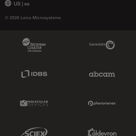
US
|
es
© 2026 Leica Microsystems
Beckman Coulter Link
Genedata Link
IDBS Link
Abcam Limited
Molecular Devices Link
Phenomenex L
Sciex Link
Aldevron Link