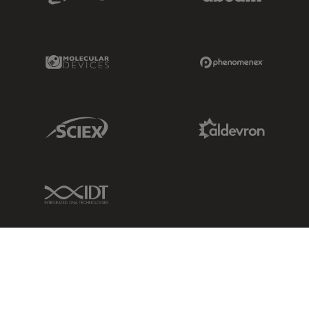
Molecular Devices Link
Phenomenex L
Sciex Link
Aldevron Link
IDT Link