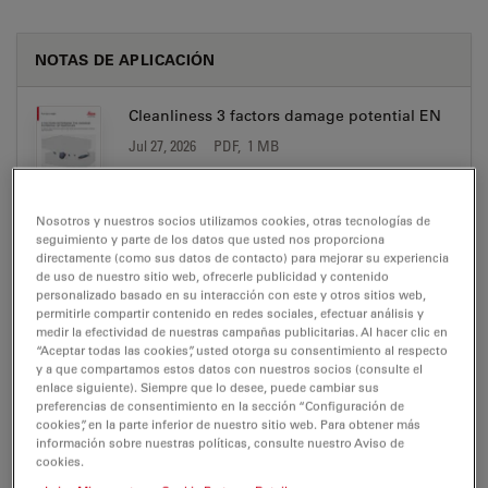
NOTAS DE APLICACIÓN
Cleanliness 3 factors damage potential EN
Jul 27, 2026
PDF, 1 MB
DOWNLOAD
Nosotros y nuestros socios utilizamos cookies, otras tecnologías de
seguimiento y parte de los datos que usted nos proporciona
Factors-cleanliness-analysis-solution EN
directamente (como sus datos de contacto) para mejorar su experiencia
de uso de nuestro sitio web, ofrecerle publicidad y contenido
Jul 27, 2026
PDF, 806 KB
personalizado basado en su interacción con este y otros sitios web,
permitirle compartir contenido en redes sociales, efectuar análisis y
DOWNLOAD
medir la efectividad de nuestras campañas publicitarias. Al hacer clic en
“Aceptar todas las cookies”, usted otorga su consentimiento al respecto
y a que compartamos estos datos con nuestros socios (consulte el
enlace siguiente). Siempre que lo desee, puede cambiar sus
preferencias de consentimiento en la sección “Configuración de
cookies”, en la parte inferior de nuestro sitio web. Para obtener más
información sobre nuestras políticas, consulte nuestro Aviso de
BROCHURE OR FLYER
cookies.