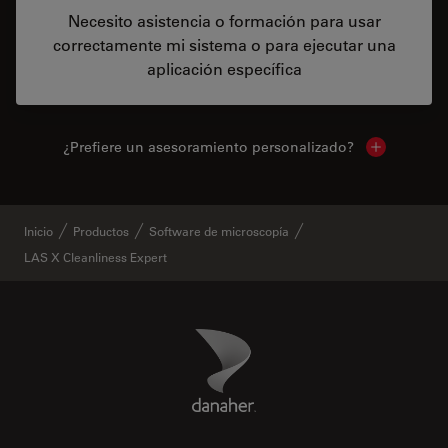
Necesito asistencia o formación para usar
correctamente mi sistema o para ejecutar una
aplicación específica
¿Prefiere un asesoramiento personalizado?
Show local 
Inicio
Productos
Software de microscopía
LAS X Cleanliness Expert
Danaher Logo
Footer