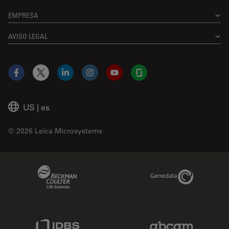
EMPRESA
AVISO LEGAL
Facebook
X
LinkedIn
Instagram
YouTube
Glassdoor
US
|
es
© 2026 Leica Microsystems
Beckman Coulter Link
Genedata Link
IDBS Link
Abcam Limited