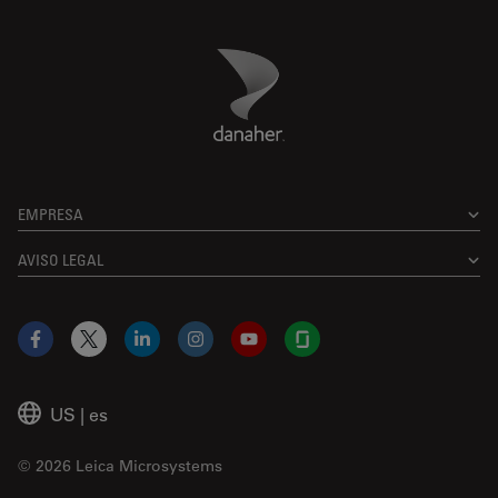
Danaher Logo
Footer
EMPRESA
AVISO LEGAL
Facebook
X
LinkedIn
Instagram
YouTube
Glassdoor
US
|
es
© 2026 Leica Microsystems