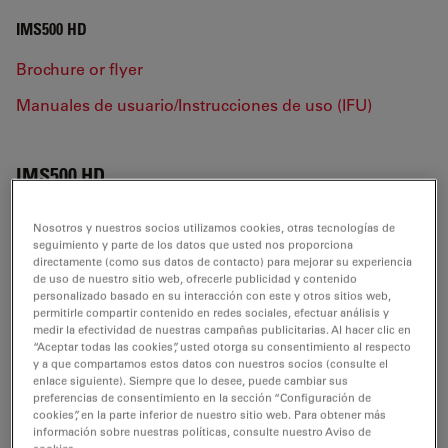
IMS500 HD
Brochure or flyer
Manuales de usuario/Instrucciones de uso (IFU)
IMS500 HD
Nosotros y nuestros socios utilizamos cookies, otras tecnologías de
seguimiento y parte de los datos que usted nos proporciona
BROCHURE OR FLYER
directamente (como sus datos de contacto) para mejorar su experiencia
de uso de nuestro sitio web, ofrecerle publicidad y contenido
personalizado basado en su interacción con este y otros sitios web,
Leica Brochure IMS500-IMS500HD ENG
permitirle compartir contenido en redes sociales, efectuar análisis y
medir la efectividad de nuestras campañas publicitarias. Al hacer clic en
Jul 27, 2026
PDF, 900 KB
“Aceptar todas las cookies”, usted otorga su consentimiento al respecto
y a que compartamos estos datos con nuestros socios (consulte el
DOWNLOAD
enlace siguiente). Siempre que lo desee, puede cambiar sus
preferencias de consentimiento en la sección “Configuración de
cookies”, en la parte inferior de nuestro sitio web. Para obtener más
información sobre nuestras políticas, consulte nuestro Aviso de
Leica Brochure IMS500-IMS500HD French
cookies.