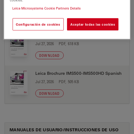
Jul 27, 2026
PDF, 502 KB
Leica Microsystems Cookie Partners Details
DOWNLOAD
Configuración de cookies
Aceptar todas las cookies
Leica Brochure IMS500-IMS500HD German
Jul 27, 2026
PDF, 618 KB
DOWNLOAD
Leica Brochure IMS500-IMS500HD Spanish
Jul 27, 2026
PDF, 505 KB
DOWNLOAD
MANUALES DE USUARIO/INSTRUCCIONES DE USO