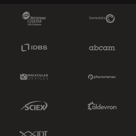
Beckman Coulter Link
Genedata Link
IDBS Link
Abcam Limited
Molecular Devices Link
Phenomenex L
Sciex Link
Aldevron Link
IDT Link