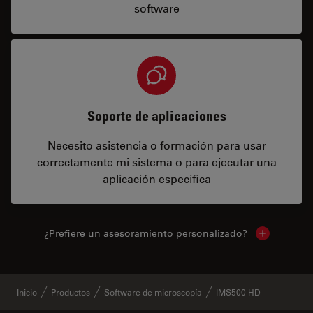
software
Soporte de aplicaciones
Necesito asistencia o formación para usar
correctamente mi sistema o para ejecutar una
aplicación específica
¿Prefiere un asesoramiento personalizado?
Show local 
Inicio
Productos
Software de microscopía
IMS500 HD