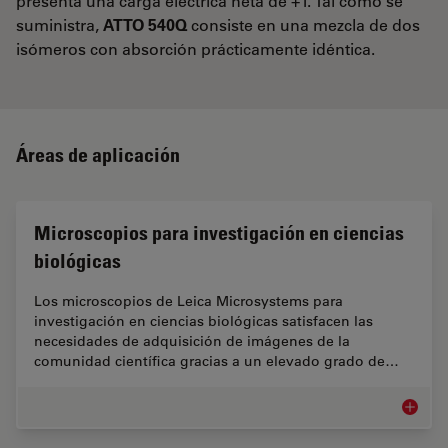
presenta una carga eléctrica neta de +1. Tal como se
suministra,
ATTO 540Q
consiste en una mezcla de dos
isómeros con absorción prácticamente idéntica.
Áreas de aplicación
Microscopios para investigación en ciencias
biológicas
Los microscopios de Leica Microsystems para
investigación en ciencias biológicas satisfacen las
necesidades de adquisición de imágenes de la
comunidad científica gracias a un elevado grado de…
Microsc