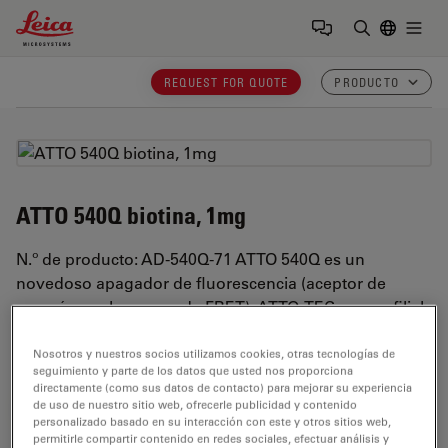
Leica Microsystems Logo
Togg
Introduzca
REQUEST FOR QUOTE
PRODUCTO
ATTO 540Q biotina, 1mg
N.º de producto: AD-540Q-71 ATTO 540Q es un
novedoso apagador de fluorescencia (aceptor de
energía en el proceso de FRET). ATTO-TEC es una filial
propiedad al 100 % de Leica Microsystems
Nosotros y nuestros socios utilizamos cookies, otras tecnologías de
seguimiento y parte de los datos que usted nos proporciona
directamente (como sus datos de contacto) para mejorar su experiencia
de uso de nuestro sitio web, ofrecerle publicidad y contenido
REQUEST FOR QUOTE
personalizado basado en su interacción con este y otros sitios web,
permitirle compartir contenido en redes sociales, efectuar análisis y