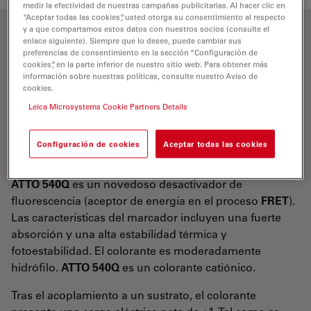
medir la efectividad de nuestras campañas publicitarias. Al hacer clic en
“Aceptar todas las cookies”, usted otorga su consentimiento al respecto
y a que compartamos estos datos con nuestros socios (consulte el
Propiedades ópticas
enlace siguiente). Siempre que lo desee, puede cambiar sus
preferencias de consentimiento en la sección “Configuración de
cookies”, en la parte inferior de nuestro sitio web. Para obtener más
información sobre nuestras políticas, consulte nuestro Aviso de
λ
= 543 nm
abs
cookies.
5
-1
-1
ε
= 1,05×10
M
cm
máx
Leica Microsystems Cookie Partners Details
CF
= ε
/ε
= 0,26
260
260
máx
CF
0 = ε
/ε
= 0,27
Configuración de cookies
Aceptar todas las cookies
280
280
max
ATTO 540Q
es un novedoso desactivador de
fluorescencia (aceptor de energía en el proceso
FRET
).
Las características del marcador incluyen una fuerte
absorción y una alta estabilidad térmica y
fotoestabilidad. El colorante es moderadamente
hidrófilo.
ATTO 540Q
es un colorante catiónico.
Tras el acoplamiento a un sustrato, el colorante