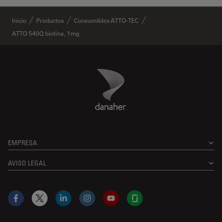
✕
Inicio
Productos
Consumibles ATTO‑TEC
ATTO 540Q biotina, 1mg
Danaher Logo
Footer
EMPRESA
AVISO LEGAL
Facebook
X
LinkedIn
Instagram
YouTube
Glassdoor