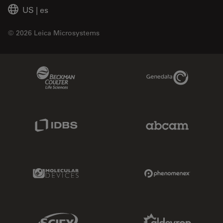
US
|
es
© 2026 Leica Microsystems
Beckman Coulter Link
Genedata Link
IDBS Link
Abcam Limited
Molecular Devices Link
Phenomenex L
Sciex Link
Aldevron Link