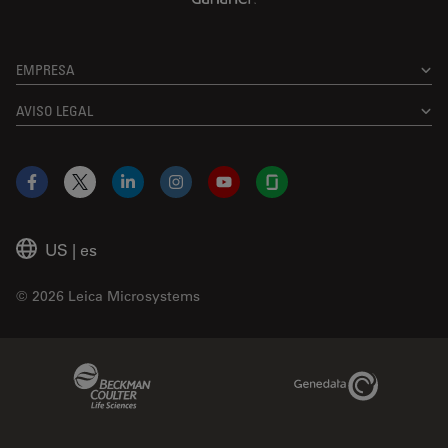
EMPRESA
AVISO LEGAL
Facebook
X
LinkedIn
Instagram
YouTube
Glassdoor
US
|
es
© 2026 Leica Microsystems
Beckman Coulter Link
Genedata Link