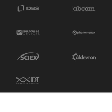
IDBS Link
Abcam Limited
Molecular Devices Link
Phenomenex L
Sciex Link
Aldevron Link
IDT Link