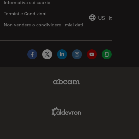
Informativa sui cookie
Termini e Condizioni
US
|
it
Non vendere o condividere i miei dati
Facebook
X
LinkedIn
Instagram
YouTube
Glassdoor
Abcam Limited Link
Aldevron Link