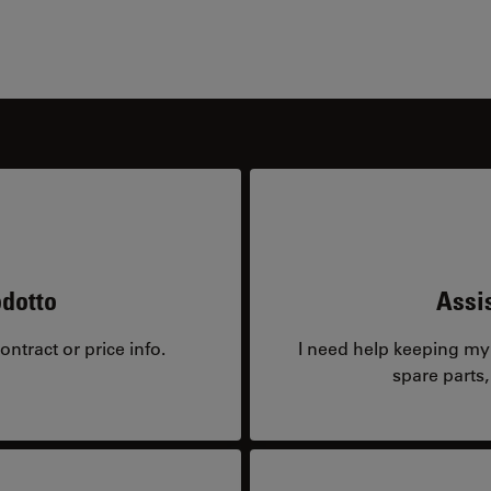
odotto
Assis
ntract or price info.
I need help keeping my 
spare parts,