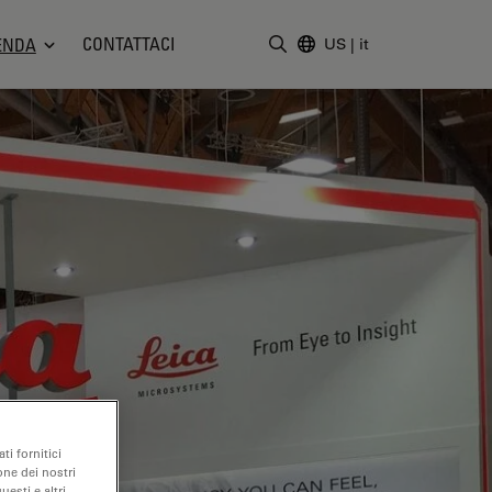
CONTATTACI
ENDA
US
|
it
Inserire il termine di ricerc
ti fornitici
one dei nostri
uesti e altri