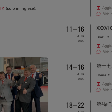
d
(solo in inglese).
Aggiu
Richi
11
–
16
XXXVI C
AUG
Brazil
•
2026
Aggiu
Richi
14
–
16
第十七
AUG
China
•
2026
Aggiu
Richi
18
–
22
第4届
AUG