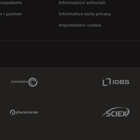
crosystems
Informazioni editoriali
er i partner
Informativa sulla privacy
Impostazioni cookie
Genedata Link
IDBS Link
Phenomenex Link
Sciex Link