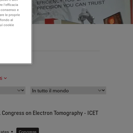
e l'efficacia
uo consenso e
are le proprie
 fondo al
sui cookie
endita e servizio
ti
t. Congress on Electron Tomography - ICET
tates
•
Congress