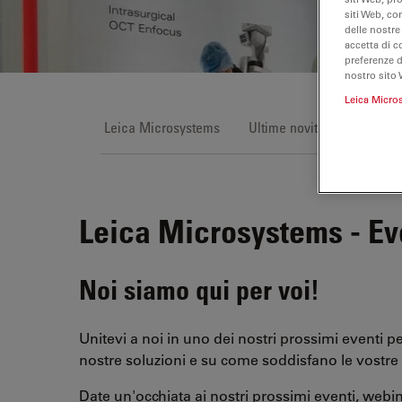
siti Web, co
delle nostre
accetta di c
preferenze 
nostro sito 
Leica Micro
Leica Microsystems
Ultime novità
Eventi
Leica Microsystems - Ev
Noi siamo qui per voi!
Unitevi a noi in uno dei nostri prossimi eventi pe
nostre soluzioni e su come soddisfano le vostre 
Date un'occhiata ai nostri prossimi eventi, webina