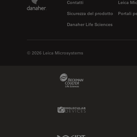
Contatti
Leica Mi
Sicurezza del prodotto
Portali p
Danaher Life Sciences
© 2026 Leica Microsystems
Beckman Coulter Link
Molecular Devices Link
IDT Link