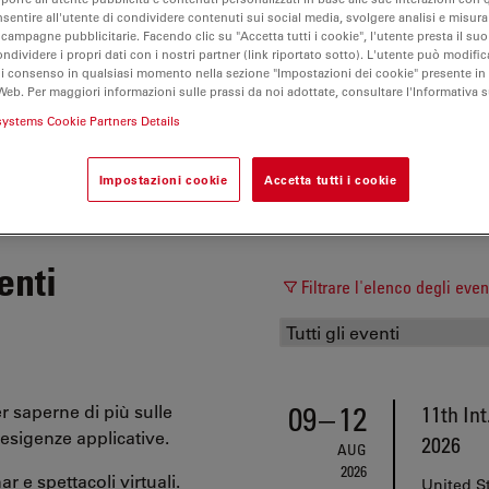
nsentire all'utente di condividere contenuti sui social media, svolgere analisi e misurar
 campagne pubblicitarie. Facendo clic su "Accetta tutti i cookie", l'utente presta il s
ondividere i propri dati con i nostri partner (link riportato sotto). L'utente può modific
di consenso in qualsiasi momento nella sezione "Impostazioni dei cookie" presente in
Web. Per maggiori informazioni sulle prassi da noi adottate, consultare l'Informativa 
systems Cookie Partners Details
Certificati
Sicurezza del prodotto
Termini e condizioni di v
Impostazioni cookie
Accetta tutti i cookie
enti
Filtrare l'elenco degli even
09
–
12
r saperne di più sulle
11th In
esigenze applicative.
2026
AUG
2026
r e spettacoli virtuali.
United S