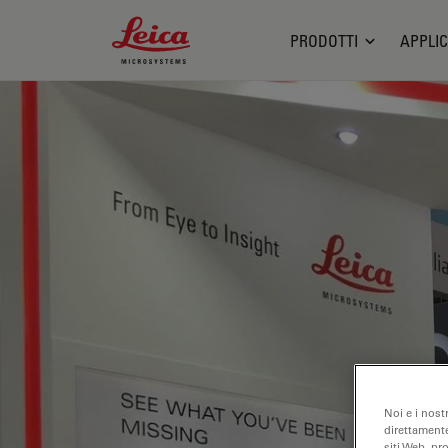
Leica Microsystems Logo
PRODOTTI
APPLIC
Noi e i nost
direttamente
siti Web, pr