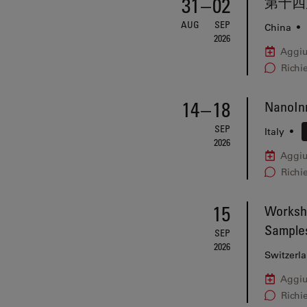
31
–
02
第十四
AUG
SEP
China
•
2026
Aggiu
Richi
14
–
18
NanoInn
SEP
Italy
•
2026
Aggiu
Richi
15
Worksho
Sample
SEP
2026
Switzerl
Aggiu
Richi