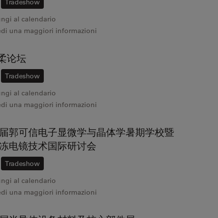
Tradeshow
ngi al calendario
edi una maggiori informazioni
怀柔论坛
Tradeshow
ngi al calendario
edi una maggiori informazioni
届郭可信电子显微学与晶体学暑期学校暨
6 冷冻电镜技术国际研讨会
Tradeshow
ngi al calendario
edi una maggiori informazioni