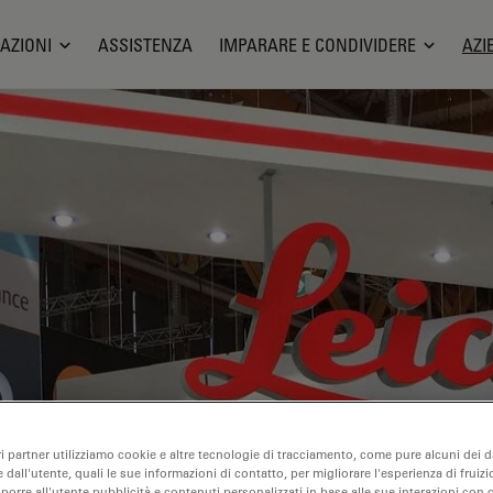
AZIONI
ASSISTENZA
IMPARARE E CONDIVIDERE
AZI
ri partner utilizziamo cookie e altre tecnologie di tracciamento, come pure alcuni dei da
 dall'utente, quali le sue informazioni di contatto, per migliorare l'esperienza di fruizi
oporre all'utente pubblicità e contenuti personalizzati in base alle sue interazioni con q