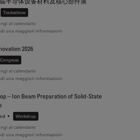
届半导体设备材料及核心部件展
Tradeshow
ngi al calendario
edi una maggiori informazioni
ovation 2026
Congress
ngi al calendario
edi una maggiori informazioni
p – Ion Beam Preparation of Solid-State
s
and
•
Workshop
ngi al calendario
edi una maggiori informazioni