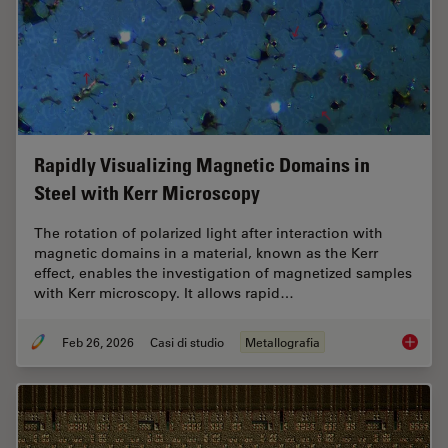
Rapidly Visualizing Magnetic Domains in
Steel with Kerr Microscopy
The rotation of polarized light after interaction with
magnetic domains in a material, known as the Kerr
effect, enables the investigation of magnetized samples
with Kerr microscopy. It allows rapid…
Feb 26, 2026
Casi di studio
Metallografia
Rapidly