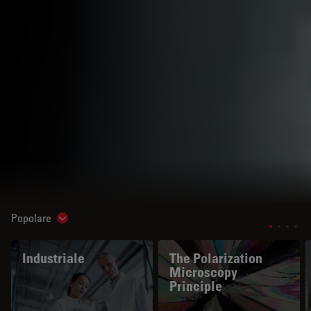
Popolare
Show subnavigation
Industriale
The Polarization
Microscopy
Principle