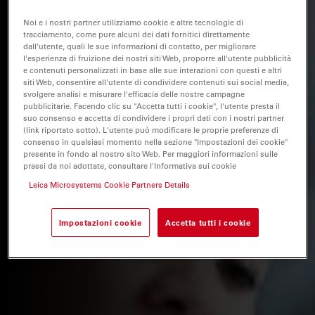
Noi e i nostri partner utilizziamo cookie e altre tecnologie di
tracciamento, come pure alcuni dei dati fornitici direttamente
dall'utente, quali le sue informazioni di contatto, per migliorare
l'esperienza di fruizione dei nostri siti Web, proporre all'utente pubblicità
e contenuti personalizzati in base alle sue interazioni con questi e altri
siti Web, consentire all'utente di condividere contenuti sui social media,
svolgere analisi e misurare l'efficacia delle nostre campagne
pubblicitarie. Facendo clic su "Accetta tutti i cookie", l'utente presta il
suo consenso e accetta di condividere i propri dati con i nostri partner
(link riportato sotto). L'utente può modificare le proprie preferenze di
consenso in qualsiasi momento nella sezione "Impostazioni dei cookie"
presente in fondo al nostro sito Web. Per maggiori informazioni sulle
prassi da noi adottate, consultare l'Informativa sui cookie
Leica Microsystems Cookie Partners Details
Impostazioni cookie
Accetta tutti i cookie