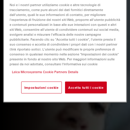
Noi e i nostri partner utilizziamo cookie e altre tecnologie di
tracciamento, come pure alcuni dei dati fornitici direttamente
dall'utente, quali le sue informazioni di contatto, per migliorare
l'esperienza di fruizione dei nostri siti Web, proporre all'utente pubblicità
e contenuti personalizzati in base alle sue interazioni con questi e altri
siti Web, consentire all'utente di condividere contenuti sui social media,
svolgere analisi e misurare l'efficacia delle nostre campagne
pubblicitarie. Facendo clic su "Accetta tutti i cookie", l'utente presta il
suo consenso e accetta di condividere i propri dati con i nostri partner
(link riportato sotto). L'utente può modificare le proprie preferenze di
consenso in qualsiasi momento nella sezione "Impostazioni dei cookie"
presente in fondo al nostro sito Web. Per maggiori informazioni sulle
prassi da noi adottate, consultare l'Informativa sui cookie
Leica Microsystems Cookie Partners Details
Impostazioni cookie
Accetta tutti i cookie