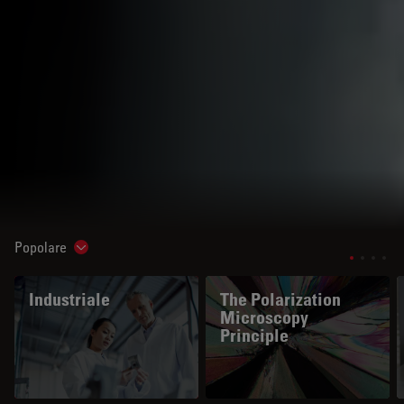
Popolare
Show subnavigation
Industriale
The Polarization
Microscopy
Principle