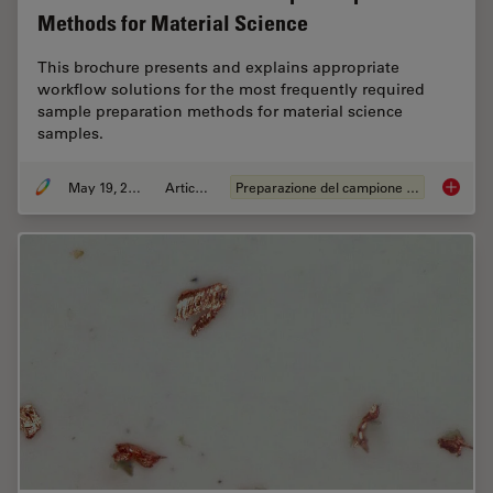
Methods for Material Science
This brochure presents and explains appropriate
workflow solutions for the most frequently required
sample preparation methods for material science
samples.
May 19, 2024
Articolo
Preparazione del campione EM
Workflo