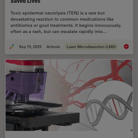
Saved Lives
Toxic epidermal necrolysis (TEN) is a rare but
devastating reaction to common medications like
antibiotics or gout treatments. It begins innocuously,
often as a rash, but can escalate rapidly into…
Sep 15, 2025
Articolo
Laser Microdissection (LMD)
How a B