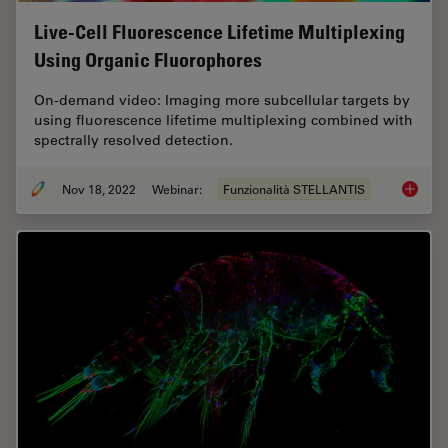
Live-Cell Fluorescence Lifetime Multiplexing
Using Organic Fluorophores
On-demand video: Imaging more subcellular targets by
using fluorescence lifetime multiplexing combined with
spectrally resolved detection.
Nov 18, 2022
Webinar:
Funzionalità STELLANTIS
Live-Ce