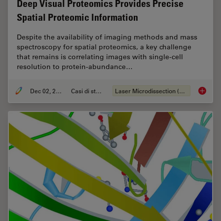
Deep Visual Proteomics Provides Precise
Spatial Proteomic Information
Despite the availability of imaging methods and mass
spectroscopy for spatial proteomics, a key challenge
that remains is correlating images with single-cell
resolution to protein-abundance…
Dec 02, 2024
Casi di studio
Laser Microdissection (LMD)
Deep Vi