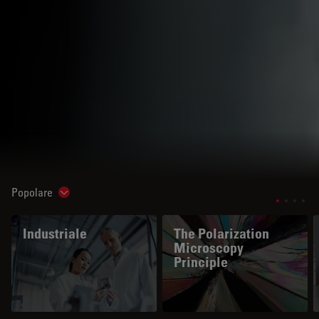
Popolare
Show subnavigation
Industriale
The Polarization
Microscopy
Principle