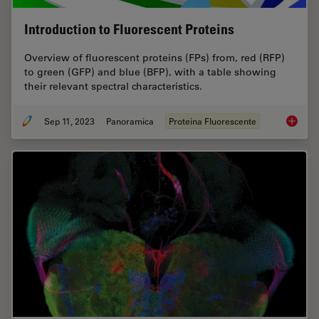
Introduction to Fluorescent Proteins
Overview of fluorescent proteins (FPs) from, red (RFP)
to green (GFP) and blue (BFP), with a table showing
their relevant spectral characteristics.
Sep 11, 2023
Panoramica
Proteina Fluorescente
Introduc