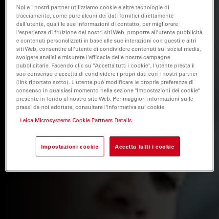
Noi e i nostri partner utilizziamo cookie e altre tecnologie di
tracciamento, come pure alcuni dei dati fornitici direttamente
dall'utente, quali le sue informazioni di contatto, per migliorare
l'esperienza di fruizione dei nostri siti Web, proporre all'utente pubblicità
e contenuti personalizzati in base alle sue interazioni con questi e altri
siti Web, consentire all'utente di condividere contenuti sui social media,
svolgere analisi e misurare l'efficacia delle nostre campagne
pubblicitarie. Facendo clic su "Accetta tutti i cookie", l'utente presta il
suo consenso e accetta di condividere i propri dati con i nostri partner
(link riportato sotto). L'utente può modificare le proprie preferenze di
consenso in qualsiasi momento nella sezione "Impostazioni dei cookie"
presente in fondo al nostro sito Web. Per maggiori informazioni sulle
prassi da noi adottate, consultare l'Informativa sui cookie
Leica Microsystems Cookie Partners Details
Impostazioni cookie
Accetta tutti i cookie