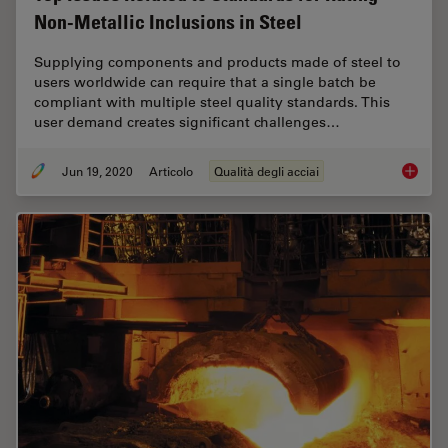
Non-Metallic Inclusions in Steel
Supplying components and products made of steel to
users worldwide can require that a single batch be
compliant with multiple steel quality standards. This
user demand creates significant challenges…
Jun 19, 2020
Articolo
Qualità degli acciai
Top Issu