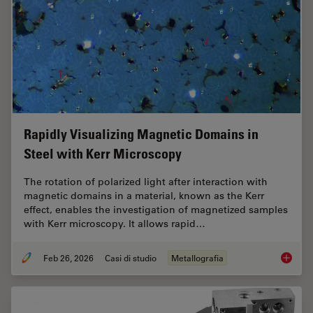
Rapidly Visualizing Magnetic Domains in
Steel with Kerr Microscopy
The rotation of polarized light after interaction with
magnetic domains in a material, known as the Kerr
effect, enables the investigation of magnetized samples
with Kerr microscopy. It allows rapid…
Feb 26, 2026
Casi di studio
Metallografia
Rapidly