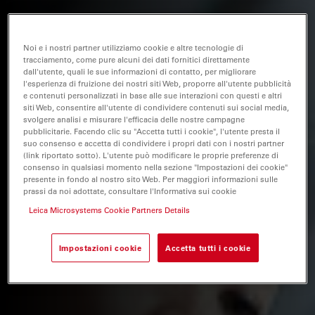
Noi e i nostri partner utilizziamo cookie e altre tecnologie di
tracciamento, come pure alcuni dei dati fornitici direttamente
dall'utente, quali le sue informazioni di contatto, per migliorare
l'esperienza di fruizione dei nostri siti Web, proporre all'utente pubblicità
e contenuti personalizzati in base alle sue interazioni con questi e altri
siti Web, consentire all'utente di condividere contenuti sui social media,
svolgere analisi e misurare l'efficacia delle nostre campagne
pubblicitarie. Facendo clic su "Accetta tutti i cookie", l'utente presta il
suo consenso e accetta di condividere i propri dati con i nostri partner
(link riportato sotto). L'utente può modificare le proprie preferenze di
consenso in qualsiasi momento nella sezione "Impostazioni dei cookie"
presente in fondo al nostro sito Web. Per maggiori informazioni sulle
prassi da noi adottate, consultare l'Informativa sui cookie
Leica Microsystems Cookie Partners Details
Impostazioni cookie
Accetta tutti i cookie