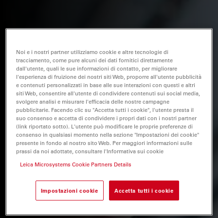
Noi e i nostri partner utilizziamo cookie e altre tecnologie di
tracciamento, come pure alcuni dei dati fornitici direttamente
dall'utente, quali le sue informazioni di contatto, per migliorare
l'esperienza di fruizione dei nostri siti Web, proporre all'utente pubblicità
e contenuti personalizzati in base alle sue interazioni con questi e altri
siti Web, consentire all'utente di condividere contenuti sui social media,
svolgere analisi e misurare l'efficacia delle nostre campagne
pubblicitarie. Facendo clic su "Accetta tutti i cookie", l'utente presta il
suo consenso e accetta di condividere i propri dati con i nostri partner
(link riportato sotto). L'utente può modificare le proprie preferenze di
consenso in qualsiasi momento nella sezione "Impostazioni dei cookie"
presente in fondo al nostro sito Web. Per maggiori informazioni sulle
prassi da noi adottate, consultare l'Informativa sui cookie
Leica Microsystems Cookie Partners Details
Impostazioni cookie
Accetta tutti i cookie