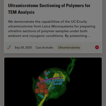
Ultramicrotome Sectioning of Polymers for
TEM Analysis
We demonstrate the capabilities of the UC Enuity
ultramicrotome from Leica Microsystems for preparing
ultrathin sections of polymer samples under both
ambient and cryogenic conditions. By presenting…
Sep 30, 2025
Casi di studio
Ultramicrotomia
Ultrami