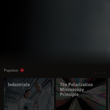
Popolare
Show subnavigation
Industriale
The Polarization
Microscopy
Principle