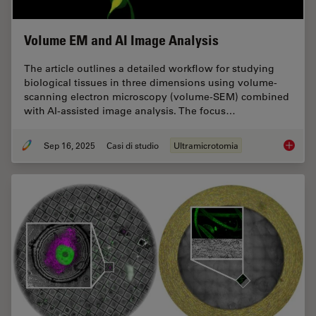
Volume EM and AI Image Analysis
The article outlines a detailed workflow for studying
biological tissues in three dimensions using volume-
scanning electron microscopy (volume-SEM) combined
with AI-assisted image analysis. The focus…
Sep 16, 2025
Casi di studio
Ultramicrotomia
Volume 