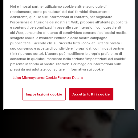
Noi e i nostri partner utilizziamo cookie e altre tecnologie di
tracciamento, come pure alcuni dei dati fornitici direttamente
dall'utente, quali le sue informazioni di contatto, per migliorare
l'esperienza di fruizione dei nostri siti Web, proporre all'utente pubblicità
e contenuti personalizzati in base alle sue interazioni con questi e altri
siti Web, consentire all'utente di condividere contenuti sui social media,
svolgere analisi e misurare l'efficacia delle nostre campagne
pubblicitarie. Facendo clic su "Accetta tutti i cookie", l'utente presta il
suo consenso e accetta di condividere i propri dati con i nostri partner
(link riportato sotto). L'utente può modificare le proprie preferenze di
consenso in qualsiasi momento nella sezione "Impostazioni dei cookie"
presente in fondo al nostro sito Web. Per maggiori informazioni sulle
prassi da noi adottate, consultare l'Informativa sui cookie
Leica Microsystems Cookie Partners Details
Impostazioni cookie
Accetta tutti i cookie