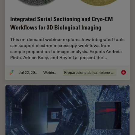
Integrated Serial Sectioning and Cryo-EM
Workflows for 3D Biological Imaging
This on-demand webinar explores how integrated tools
can support electron microscopy workflows from
sample preparation to image analysis. Experts Andreia
Pinto, Adrian Boey, and Hoyin Lai present the…
Jul 22, 2025
Webinar:
Preparazione del campione EM
Integra