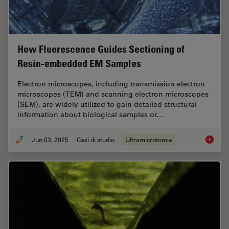
How Fluorescence Guides Sectioning of
Resin-embedded EM Samples
Electron microscopes, including transmission electron
microscopes (TEM) and scanning electron microscopes
(SEM), are widely utilized to gain detailed structural
information about biological samples or…
Jun 03, 2025
Casi di studio
Ultramicrotomia
How Flu