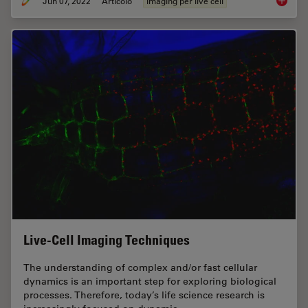
Jun 07, 2022
Articolo
Imaging per live cell
TauInte
Live-Cell Imaging Techniques
The understanding of complex and/or fast cellular
dynamics is an important step for exploring biological
processes. Therefore, today’s life science research is