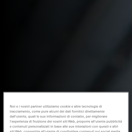
Noi e i nostri partner utilizziamo cookie e altre tecnologie di
tracciamento, come pure alcuni dei dati fornitici direttamente
dall'utente, quali le sue informazioni di contatto, per migliorare
l'esperienza di fruizione dei nostri siti Web, proporre all'utente pubblicità
e contenuti personalizzati in base alle sue interazioni con questi e altri
siti Web, consentire all'utente di condividere contenuti sui social media,