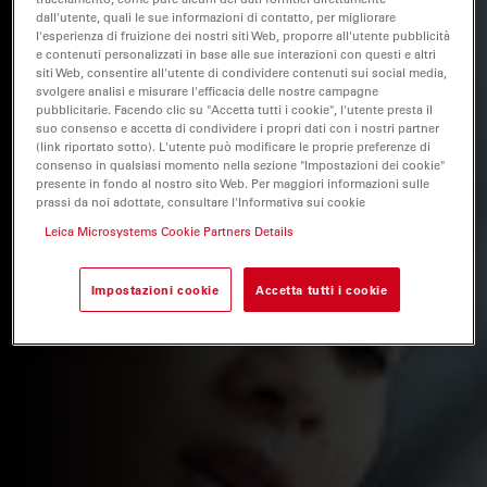
dall'utente, quali le sue informazioni di contatto, per migliorare
l'esperienza di fruizione dei nostri siti Web, proporre all'utente pubblicità
e contenuti personalizzati in base alle sue interazioni con questi e altri
siti Web, consentire all'utente di condividere contenuti sui social media,
svolgere analisi e misurare l'efficacia delle nostre campagne
pubblicitarie. Facendo clic su "Accetta tutti i cookie", l'utente presta il
suo consenso e accetta di condividere i propri dati con i nostri partner
(link riportato sotto). L'utente può modificare le proprie preferenze di
consenso in qualsiasi momento nella sezione "Impostazioni dei cookie"
presente in fondo al nostro sito Web. Per maggiori informazioni sulle
prassi da noi adottate, consultare l'Informativa sui cookie
Leica Microsystems Cookie Partners Details
Impostazioni cookie
Accetta tutti i cookie