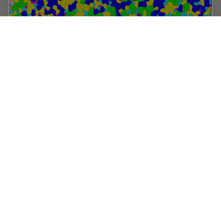
Inverted Microscopes for Grain Size Analysis:
Three Factors to Consider
Microscopic steel grain size analysis is useful in
determining the quality of steel alloys for a given
purpose such as building bridges vs railroad rails. This
webinar will describe the preparation of…