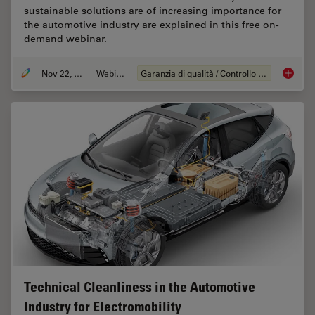
sustainable solutions are of increasing importance for
the automotive industry are explained in this free on-
demand webinar.
Nov 22, 2022
Webinar:
Garanzia di qualità / Controllo di qualità
Alterna
Technical Cleanliness in the Automotive
Industry for Electromobility