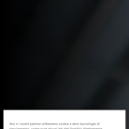
Noi e i nostri partner utilizziamo cookie e altre tecnologie di
tracciamento, come pure alcuni dei dati fornitici direttamente