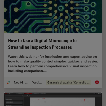
How to Use a Digital Microscope to
Streamline Inspection Processes
Watch this webinar for inspiration and expert advice on
how to make quality control simpler, quicker, and easier.
Learn how to perform comprehensive visual inspection,
including comparison,…
Nov 08, 2021
Webinar:
Garanzia di qualità / Controllo di qualità
How to 