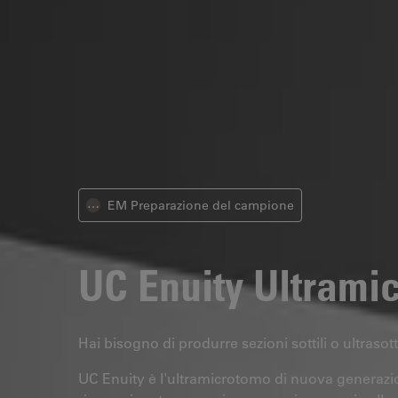
EM Preparazione del campione
⋯
UC Enuity
Ultrami
Hai bisogno di produrre sezioni sottili o ultrasott
UC Enuity è l'ultramicrotomo di nuova generazi