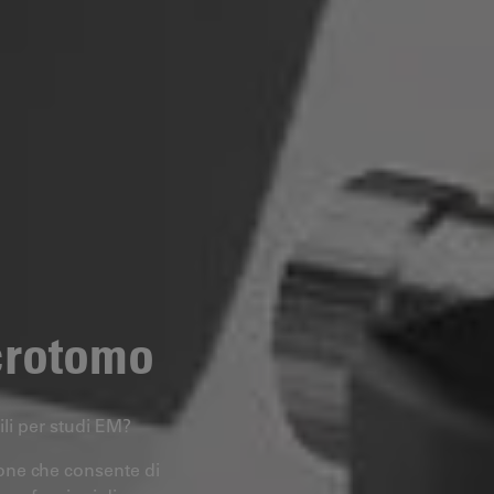
crotomo
ili per studi EM?
one che consente di