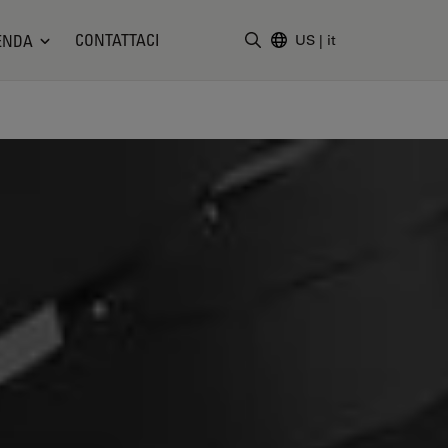
CONTATTACI
ENDA
US
|
it
Inserire il termine di ricerc