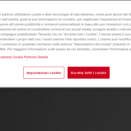
ri partner utilizziamo cookie e altre tecnologie di tracciamento, come pure alcuni dei da
 dall'utente, quali le sue informazioni di contatto, per migliorare l'esperienza di fruizi
oporre all'utente pubblicità e contenuti personalizzati in base alle sue interazioni con q
nsentire all'utente di condividere contenuti sui social media, svolgere analisi e misurar
 campagne pubblicitarie. Facendo clic su "Accetta tutti i cookie", l'utente presta il s
ondividere i propri dati con i nostri partner (link riportato sotto). L'utente può modific
di consenso in qualsiasi momento nella sezione "Impostazioni dei cookie" presente in
Web. Per maggiori informazioni sulle prassi da noi adottate, consultare l'Informativa 
systems Cookie Partners Details
Impostazioni cookie
Accetta tutti i cookie