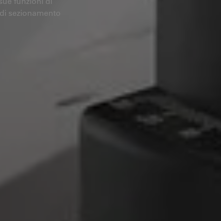
sue funzioni di
 di sezionamento