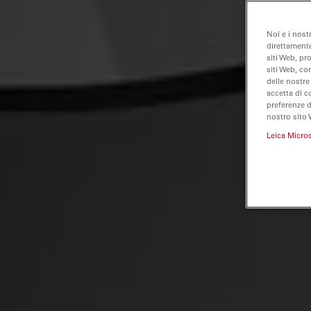
Noi e i nost
direttamente
siti Web, pr
siti Web, co
delle nostre
accetta di c
preferenze 
nostro sito 
Leica Micro