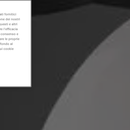
ti fornitici
one dei nostri
uesti e altri
e l'efficacia
uo consenso e
are le proprie
 fondo al
sui cookie