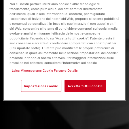
Noi e i nostri partner utilizziamo cookie e altre tecnologie di
tracciamento, come pure alcuni dei dati fornitici direttamente
dall'utente, quali le sue informazioni di contatto, per migliorare
l'esperienza di fruizione dei nostri siti Web, proporre all'utente pubblicità
e contenuti personalizzati in base alle sue interazioni con questi e altri
siti Web, consentire all'utente di condividere contenuti sui social media,
svolgere analisi e misurare l'efficacia delle nostre campagne
pubblicitarie. Facendo clic su "Accetta tutti i cookie", l'utente presta il
suo consenso e accetta di condividere i propri dati con i nostri partner
(link riportato sotto). L'utente può modificare le proprie preferenze di
consenso in qualsiasi momento nella sezione "Impostazioni dei cookie"
presente in fondo al nostro sito Web. Per maggiori informazioni sulle
prassi da noi adottate, consultare l'Informativa sui cookie
Leica Microsystems Cookie Partners Details
Impostazioni cookie
Accetta tutti i cookie