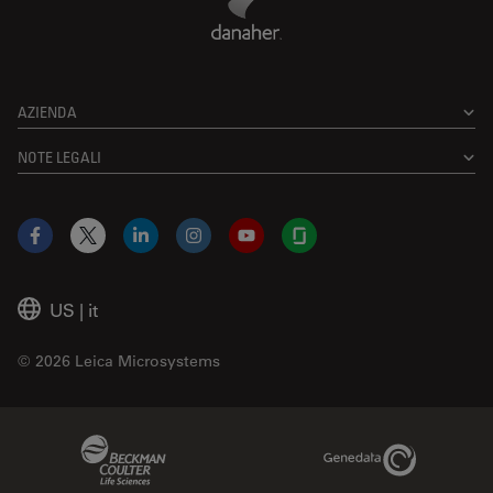
AZIENDA
NOTE LEGALI
Facebook
X
LinkedIn
Instagram
YouTube
Glassdoor
US
|
it
© 2026 Leica Microsystems
Beckman Coulter Link
Genedata Link