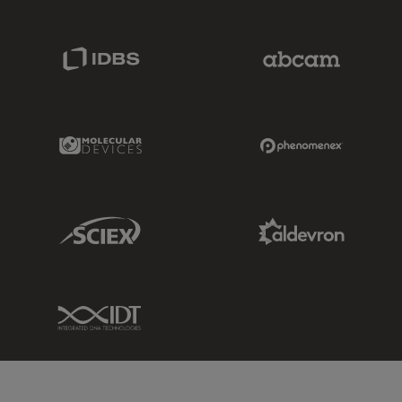
IDBS Link
Abcam Limited
Molecular Devices Link
Phenomenex L
Sciex Link
Aldevron Link
IDT Link