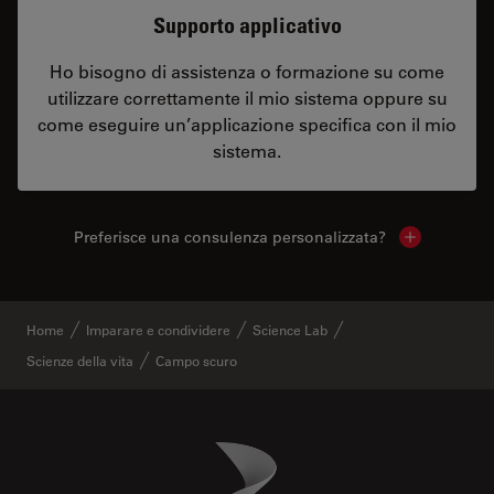
Supporto applicativo
Ho bisogno di assistenza o formazione su come
utilizzare correttamente il mio sistema oppure su
come eseguire un’applicazione specifica con il mio
sistema.
Preferisce una consulenza personalizzata?
Show local 
Home
Imparare e condividere
Science Lab
Scienze della vita
Campo scuro
Danaher Logo
Footer