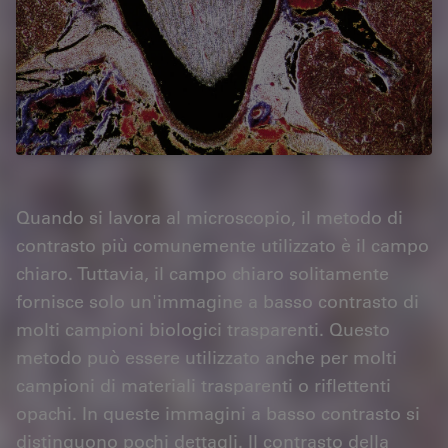
Quando si lavora al microscopio, il metodo di
contrasto più comunemente utilizzato è il campo
chiaro. Tuttavia, il campo chiaro solitamente
fornisce solo un'immagine a basso contrasto di
molti campioni biologici trasparenti. Questo
metodo può essere utilizzato anche per molti
campioni di materiali trasparenti o riflettenti
opachi. In queste immagini a basso contrasto si
distinguono pochi dettagli. Il contrasto della