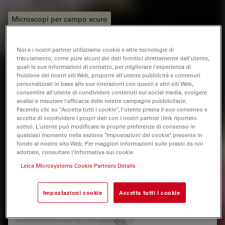
Microscopi per campo scuro
Contrast Methods in Light Microscopy
Noi e i nostri partner utilizziamo cookie e altre tecnologie di
tracciamento, come pure alcuni dei dati fornitici direttamente dall'utente,
Imaging per live cell
Microscopia Campo Chiaro
quali le sue informazioni di contatto, per migliorare l'esperienza di
fruizione dei nostri siti Web, proporre all'utente pubblicità e contenuti
La ricerca Life Sciences
Microscopia industriale
personalizzati in base alle sue interazioni con questi e altri siti Web,
consentire all'utente di condividere contenuti sui social media, svolgere
analisi e misurare l'efficacia delle nostre campagne pubblicitarie.
Tecniche di microscopia di base
Basi di microscopia
Facendo clic su "Accetta tutti i cookie", l'utente presta il suo consenso e
accetta di condividere i propri dati con i nostri partner (link riportato
Microscopia a Campo Chiaro
Upright Microscopy
sotto). L'utente può modificare le proprie preferenze di consenso in
qualsiasi momento nella sezione "Impostazioni dei cookie" presente in
fondo al nostro sito Web. Per maggiori informazioni sulle prassi da noi
Inverted Microscopy
adottate, consultare l'Informativa sui cookie
Leica Microsystems Cookie Partners Details
Prodotti correlati
Impostazioni cookie
Accetta tutti i cookie
Leica DM3000 & DM3000 LED