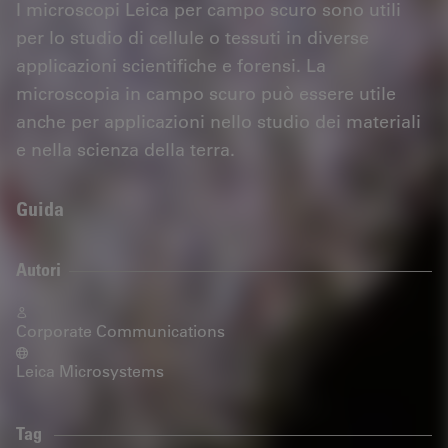
I microscopi Leica per campo scuro sono utili
per lo studio di cellule o tessuti in diverse
applicazioni scientifiche e forensi. La
microscopia in campo scuro può essere utile
anche per applicazioni nello studio dei materiali
e nella scienza della terra.
Guida
Autori
Corporate Communications
Leica Microsystems
Tag