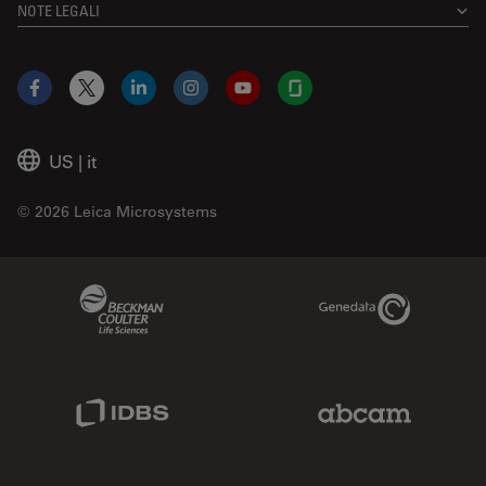
NOTE LEGALI
Facebook
X
LinkedIn
Instagram
YouTube
Glassdoor
US
|
it
© 2026 Leica Microsystems
Beckman Coulter Link
Genedata Link
IDBS Link
Abcam Limited