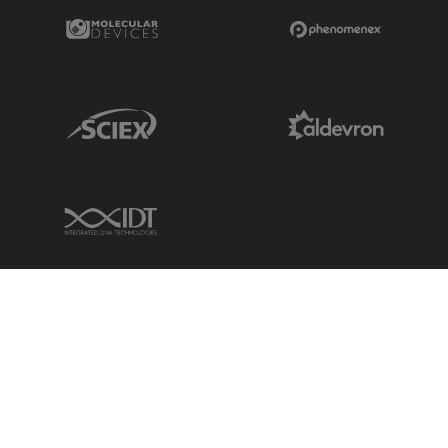
Molecular Devices Link
Phenomenex L
Sciex Link
Aldevron Link
IDT Link