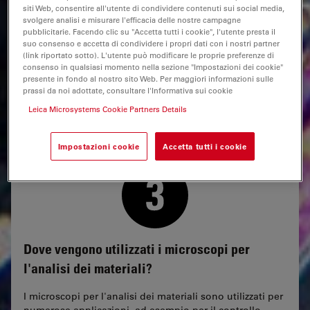
micron. Ciò è possibile quando si utilizza il sistema di
siti Web, consentire all'utente di condividere contenuti sui social media,
svolgere analisi e misurare l'efficacia delle nostre campagne
preparazione delle superfici EM TXP.
pubblicitarie. Facendo clic su "Accetta tutti i cookie", l'utente presta il
suo consenso e accetta di condividere i propri dati con i nostri partner
Per sezioni trasversali prive di danni su materiali
(link riportato sotto). L'utente può modificare le proprie preferenze di
eterogenei o fragili e su superfici ultrapiatte, l'EM TIC
consenso in qualsiasi momento nella sezione "Impostazioni dei cookie"
3X impiega la fresatura a triplo fascio ionico.
presente in fondo al nostro sito Web. Per maggiori informazioni sulle
prassi da noi adottate, consultare l'Informativa sui cookie
Leica Microsystems Cookie Partners Details
Impostazioni cookie
Accetta tutti i cookie
Dove vengono utilizzati i microscopi per
l'analisi dei materiali?
I microscopi per l'analisi dei materiali sono utilizzati per