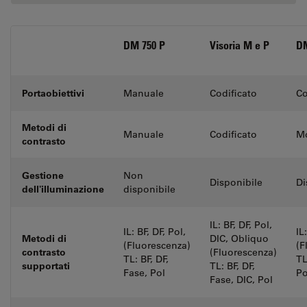
DM 750 P
Visoria M e P
DM
Portaobiettivi
Manuale
Codificato
Co
Metodi di
Manuale
Codificato
Mo
contrasto
Gestione
Non
Disponibile
Di
dell'illuminazione
disponibile
IL: BF, DF, Pol,
IL: BF, DF, Pol,
IL
Metodi di
DIC, Obliquo
(Fluorescenza)
(F
contrasto
(Fluorescenza)
TL: BF, DF,
TL
supportati
TL: BF, DF,
Fase, Pol
Po
Fase, DIC, Pol