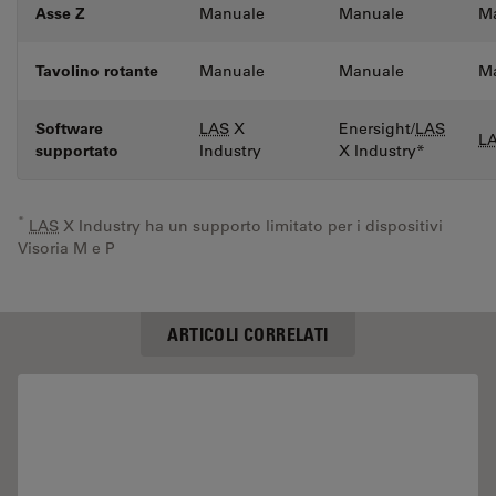
Asse Z
Manuale
Manuale
Ma
Tavolino rotante
Manuale
Manuale
M
Software
LAS
X
Enersight/
LAS
L
supportato
Industry
X Industry*
*
LAS
X Industry ha un supporto limitato per i dispositivi
Visoria M e P
ARTICOLI CORRELATI