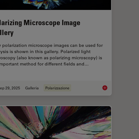
larizing Microscope Image
llery
 polarization microscope images can be used for
ysis is shown in this gallery. Polarized light
oscopy (also known as polarizing microscopy) is
mportant method for different fields and…
ep 29, 2025
Galleria
Polarizzazione
ty with the Polarization Microscopy Advantage
Polarizing Microscop