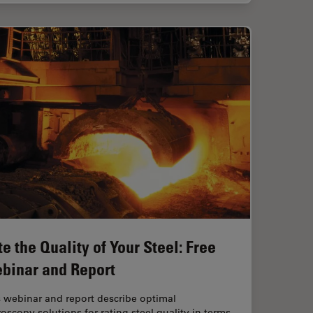
te the Quality of Your Steel: Free
binar and Report
 webinar and report describe optimal
oscopy solutions for rating steel quality in terms