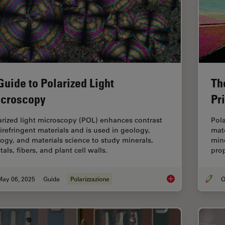
Guide to Polarized Light
Th
croscopy
Pr
arized light microscopy (POL) enhances contrast
Pola
birefringent materials and is used in geology,
mate
logy, and materials science to study minerals,
mine
tals, fibers, and plant cell walls.
prop
May 06, 2025
Guida
Polarizzazione
O
A Guide to Polarized