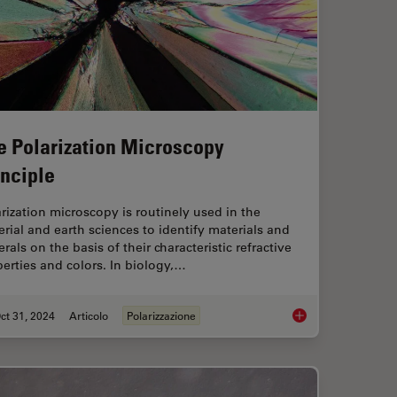
e Polarization Microscopy
inciple
rization microscopy is routinely used in the
rial and earth sciences to identify materials and
rals on the basis of their characteristic refractive
erties and colors. In biology,…
ct 31, 2024
Articolo
Polarizzazione
 Light Microscopy
The Polarization Mic