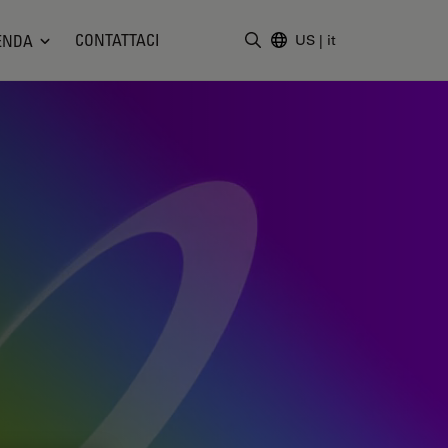
CONTATTACI
ENDA
US
|
it
Inserire il termine di ricerc