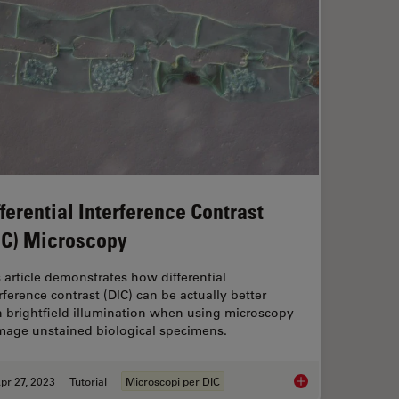
fferential Interference Contrast
IC) Microscopy
 article demonstrates how differential
rference contrast (DIC) can be actually better
n brightfield illumination when using microscopy
image unstained biological specimens.
pr 27, 2023
Tutorial
Microscopi per DIC
 Inspection with Microscope Contrast Methods
Differential Interfe