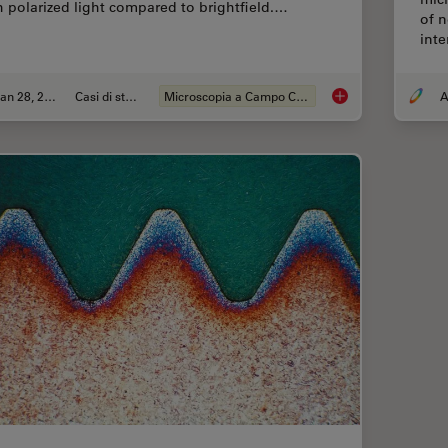
h polarized light compared to brightfield.…
of n
int
Jan 28, 2021
Casi di studio
Microscopia a Campo Chiaro
A
Studying Pulmonary 