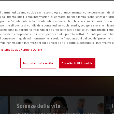
ri partner utilizziamo cookie e altre tecnologie di tracciamento, come pure alcuni dei da
 dall'utente, quali le sue informazioni di contatto, per migliorare l'esperienza di fruizi
oporre all'utente pubblicità e contenuti personalizzati in base alle sue interazioni con q
nsentire all'utente di condividere contenuti sui social media, svolgere analisi e misurar
 campagne pubblicitarie. Facendo clic su "Accetta tutti i cookie", l'utente presta il s
ondividere i propri dati con i nostri partner (link riportato sotto). L'utente può modific
di consenso in qualsiasi momento nella sezione "Impostazioni dei cookie" presente in
Web. Per maggiori informazioni sulle prassi da noi adottate, consultare l'Informativa 
IL PORTALE INFORMATIVO
systems Cookie Partners Details
Leggi gli articoli più recenti
Impostazioni cookie
Accetta tutti i cookie
Read arti
w subnavigation
Scienze della vita
Questo è il posto giusto per ampliare le vostre
I