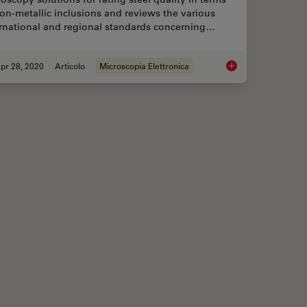
on-metallic inclusions and reviews the various
ernational and regional standards concerning…
pr 28, 2020
Articolo
Microscopia Elettronica
Fibrosis
Rate the Quality of 