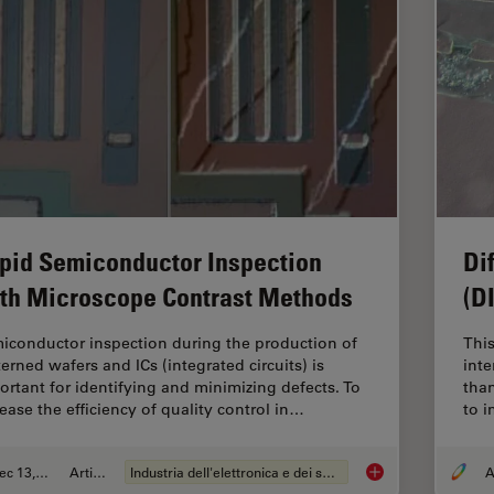
pid Semiconductor Inspection
Di
th Microscope Contrast Methods
(D
iconductor inspection during the production of
This
terned wafers and ICs (integrated circuits) is
inte
ortant for identifying and minimizing defects. To
tha
rease the efficiency of quality control in…
to 
Dec 13, 2023
Articolo
Industria dell'elettronica e dei semiconduttori
A
Rapid Semiconductor