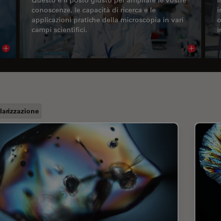
conoscenze, le capacità di ricerca e le
i
applicazioni pratiche della microscopia in vari
o
campi scientifici.
i
Read article
Read arti
larizzazione