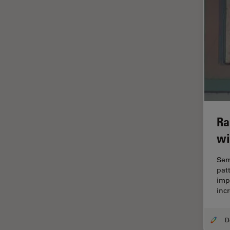
Cleanliness Analysis Systems
Cultura Cellulare
DM IL LED
Didattica
DM ILM
Dissezione
DM1000
Drosophila Research
DM1000 LED
EMBL Imaging Centre
DM4 B & DM6 B
Ergonomia
DM4 M
Ra
F-Tecnica
DM4 P, DM750 P & Visoria P
wi
FLIM (Fluorescence Lifetime
DM500
Imaging Microscopy)
Sem
DM6 FS
Fluorescenza
pat
DM6 M LIBS
imp
Fluorocromo
inc
DM750
FluoSync
DM750 M
FRAP