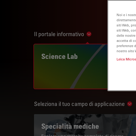
Noi e i nost
direttamente
siti Web, pr
siti Web, co
Il portale informativo
Show subnavigation
delle nostre
accetta di c
preferenze 
nostro sito 
Science Lab
Leica Micro
Seleziona il tuo campo di applicazione
Sho
Specialità mediche
Esplora una raccolta completa di risorse