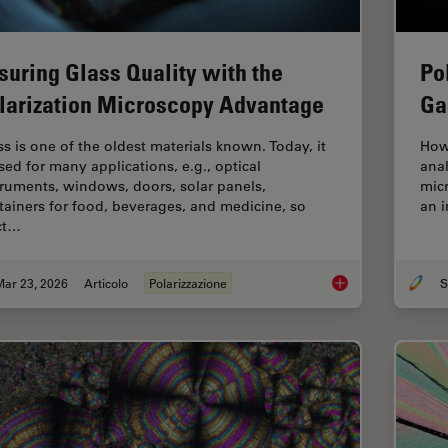
suring Glass Quality with the
Po
larization Microscopy Advantage
Ga
ss is one of the oldest materials known. Today, it
How
used for many applications, e.g., optical
anal
truments, windows, doors, solar panels,
micr
tainers for food, beverages, and medicine, so
an i
ict…
Mar 23, 2026
Articolo
Polarizzazione
S
Ensuring Glass Quali