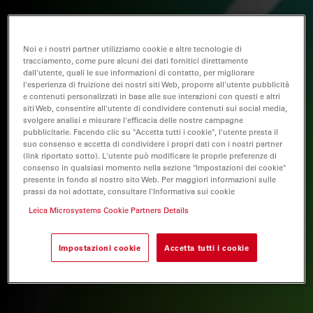
Noi e i nostri partner utilizziamo cookie e altre tecnologie di
tracciamento, come pure alcuni dei dati fornitici direttamente
dall'utente, quali le sue informazioni di contatto, per migliorare
l'esperienza di fruizione dei nostri siti Web, proporre all'utente pubblicità
e contenuti personalizzati in base alle sue interazioni con questi e altri
siti Web, consentire all'utente di condividere contenuti sui social media,
svolgere analisi e misurare l'efficacia delle nostre campagne
pubblicitarie. Facendo clic su "Accetta tutti i cookie", l'utente presta il
suo consenso e accetta di condividere i propri dati con i nostri partner
(link riportato sotto). L'utente può modificare le proprie preferenze di
consenso in qualsiasi momento nella sezione "Impostazioni dei cookie"
presente in fondo al nostro sito Web. Per maggiori informazioni sulle
prassi da noi adottate, consultare l'Informativa sui cookie
Leica Microsystems Cookie Partners Details
Impostazioni cookie
Accetta tutti i cookie