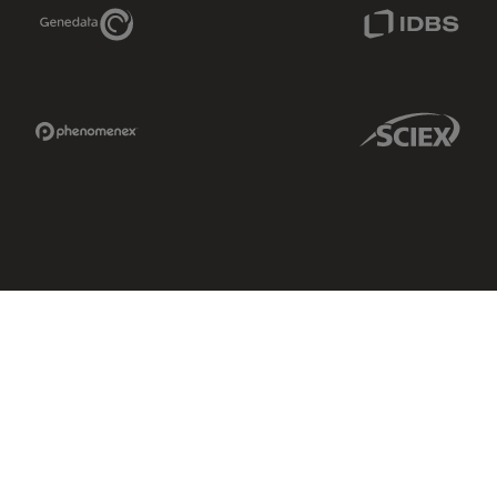
Genedata Link
IDBS Link
Phenomenex Link
Sciex Link