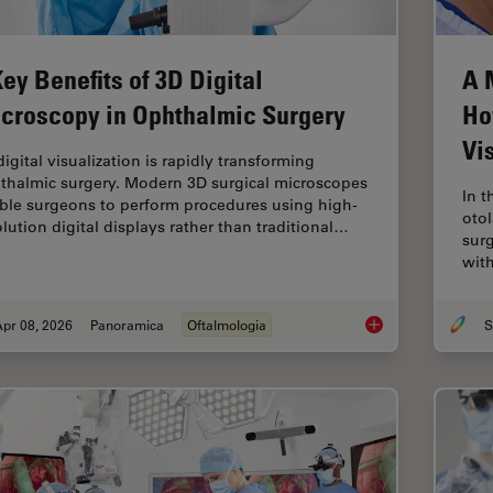
Key Benefits of 3D Digital
A 
croscopy in Ophthalmic Surgery
Ho
Vi
igital visualization is rapidly transforming
thalmic surgery. Modern 3D surgical microscopes
In t
ble surgeons to perform procedures using high-
otol
olution digital displays rather than traditional…
surg
wit
pr 08, 2026
Panoramica
Oftalmologia
4 Key Benefits of 3D