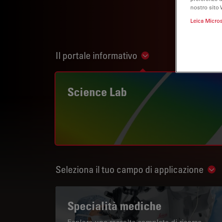
nostro sito 
Leica Micro
Il portale informativo
Show subnavigation
Science Lab
Seleziona il tuo campo di applicazione
Sho
Specialità mediche
Esplora una raccolta completa di risorse