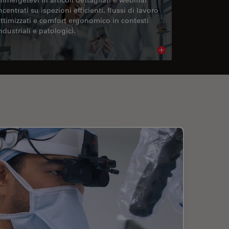
ncentrati su ispezioni efficienti, flussi di lavoro
ttimizzati e comfort ergonomico in contesti
ndustriali e patologici.
cle
Read article