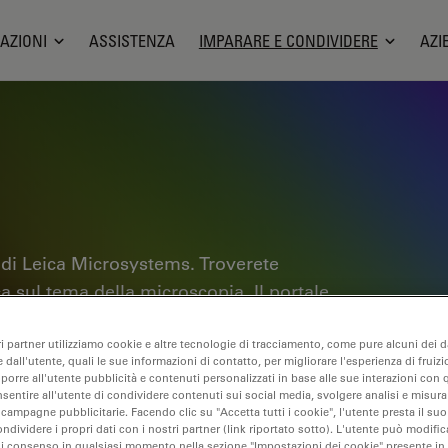
AZIONI
ASSISTENZA
IMPARARE E CONDIVIDERE
AZI
 di Leica Microsystems. Troverete
ica sul tema della microscopia. Il portale
sperti e gli scienziati nel loro lavoro
i tutorial interattivi e le note
ri partner utilizziamo cookie e altre tecnologie di tracciamento, come pure alcuni dei da
 dall'utente, quali le sue informazioni di contatto, per migliorare l'esperienza di fruizi
scopia e le tecnologie di punta. Entrate
oporre all'utente pubblicità e contenuti personalizzati in base alle sue interazioni con q
nsentire all'utente di condividere contenuti sui social media, svolgere analisi e misurar
b e condividete la vostra esperienza.
 campagne pubblicitarie. Facendo clic su "Accetta tutti i cookie", l'utente presta il s
ondividere i propri dati con i nostri partner (link riportato sotto). L'utente può modific
di consenso in qualsiasi momento nella sezione "Impostazioni dei cookie" presente in