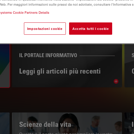
Web. Per maggiori informazioni sulle prassi da noi adottate, consultare l'Informativa 
systems Cookie Partners Details
Impostazioni cookie
Accetta tutti i cookie
IL PORTALE INFORMATIVO
Leggi gli articoli più recenti
Read arti
w subnavigation
Scienze della vita
Questo è il posto giusto per ampliare le vostre
I