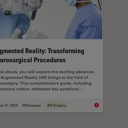
gmented Reality: Transforming
urosurgical Procedures
his ebook, you will explore the exciting advances
 Augmented Reality (AR) brings to the field of
rosurgery. This comprehensive guide, including
lanatory videos, addresses key questions…
un 11, 2024
Whitepaper
AR Surgery
ted Reality in Microsurgery
Augmented Reality: 