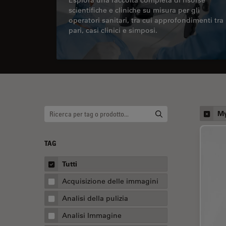
scientifiche e cliniche su misura per gli
operatori sanitari, tra cui approfondimenti tra
pari, casi clinici e simposi.
M
TAG
Tutti
Acquisizione delle immagini
Analisi della pulizia
Analisi Immagine