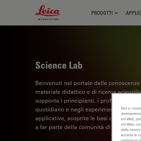
Leica Microsystems Logo
PRODOTTI
APPLIC
Science Lab
Benvenuti nel portale delle conoscenze
materiale didattico e di ricerca scientif
supporta i principianti, i professionisti e
quotidiano e negli esperimenti. Esplorate 
Noi e i nost
direttamente
applicative, scoprite le basi della micro
siti Web, pr
siti Web, co
a far parte della comunità di Science La
delle nostre
accetta di c
preferenze 