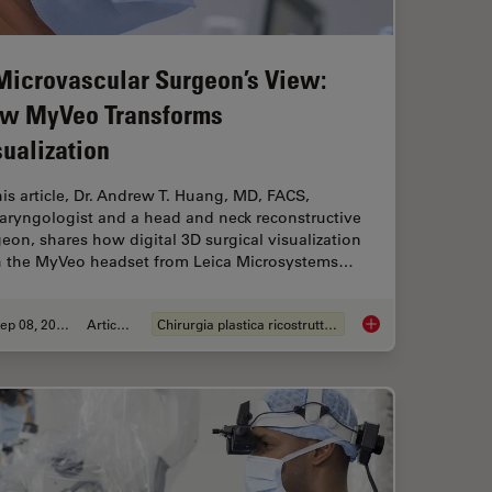
Microvascular Surgeon’s View:
w MyVeo Transforms
sualization
his article, Dr. Andrew T. Huang, MD, FACS,
aryngologist and a head and neck reconstructive
eon, shares how digital 3D surgical visualization
h the MyVeo headset from Leica Microsystems…
Sep 08, 2025
Articolo
Chirurgia plastica ricostruttiva
 Digital Microscopy in Ophthalmic Surgery
A Microvascular Sur