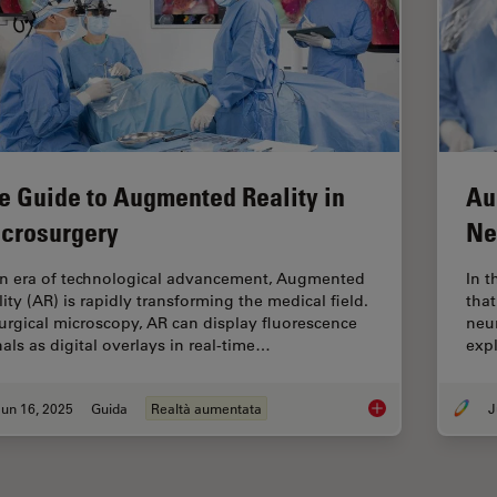
e Guide to Augmented Reality in
Au
crosurgery
Ne
an era of technological advancement, Augmented
In t
lity (AR) is rapidly transforming the medical field.
that
surgical microscopy, AR can display fluorescence
neu
nals as digital overlays in real-time…
exp
un 16, 2025
Guida
Realtà aumentata
J
The Guide to Augmen