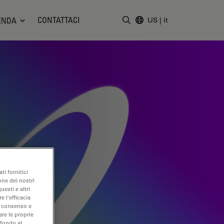
CONTATTACI
ENDA
US
|
it
Inserire il termine di ricerc
ti fornitici
one dei nostri
uesti e altri
e l'efficacia
uo consenso e
are le proprie
 fondo al