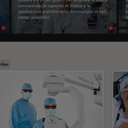
conoscenze, le capacità di ricerca e le
i
applicazioni pratiche della microscopia in vari
o
campi scientifici.
i
Read article
Read arti
yVeo