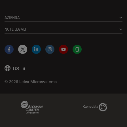
AZIENDA
NOTE LEGALI
Facebook
X
LinkedIn
Instagram
YouTube
Glassdoor
US
|
it
© 2026 Leica Microsystems
Beckman Coulter Link
Genedata Link