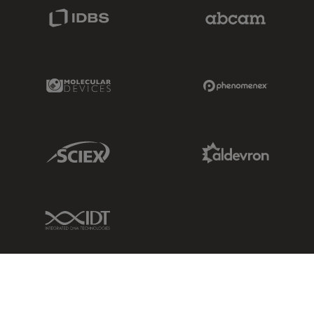
IDBS Link
Abcam Limited
Molecular Devices Link
Phenomenex L
Sciex Link
Aldevron Link
IDT Link