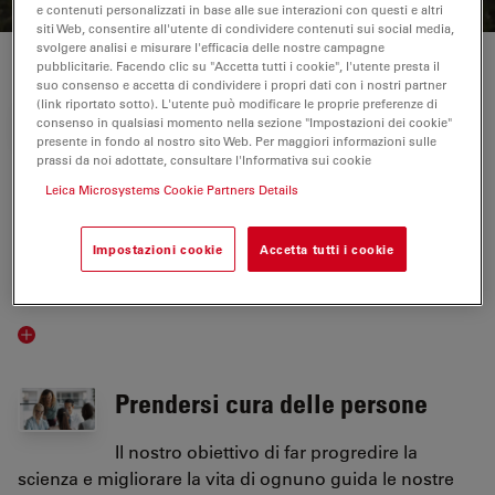
e contenuti personalizzati in base alle sue interazioni con questi e altri
siti Web, consentire all'utente di condividere contenuti sui social media,
svolgere analisi e misurare l'efficacia delle nostre campagne
LA NOSTRA STRATEGIA DI SOSTENIBILITÀ
pubblicitarie. Facendo clic su "Accetta tutti i cookie", l'utente presta il
suo consenso e accetta di condividere i propri dati con i nostri partner
Innovare per un mondo migliore
(link riportato sotto). L'utente può modificare le proprie preferenze di
consenso in qualsiasi momento nella sezione "Impostazioni dei cookie"
presente in fondo al nostro sito Web. Per maggiori informazioni sulle
Uno dei nostri valori fondamentali è
prassi da noi adottate, consultare l'Informativa sui cookie
l'innovazione, che definisce il nostro futuro.
Leica Microsystems Cookie Partners Details
L'innovazione ci spinge ad andare avanti,
promuovendo soluzioni innovative che migliorano la
Impostazioni cookie
Accetta tutti i cookie
qualità della vita di oggi e gettano le basi per un
mondo migliore per le generazioni future.
Prendersi cura delle persone
Il nostro obiettivo di far progredire la
scienza e migliorare la vita di ognuno guida le nostre