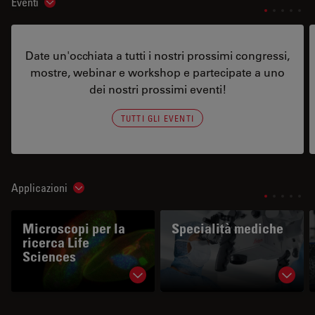
Eventi
Show subnavigation
Date un'occhiata a tutti i nostri prossimi congressi,
mostre, webinar e workshop e partecipate a uno
dei nostri prossimi eventi!
TUTTI GLI EVENTI
Applicazioni
Show subnavigation
Microscopi per la
Specialità mediche
ricerca Life
Sciences
Show subnavigation
Show 