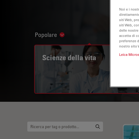
Noi e i nost
direttamente
siti Web, pr
siti Web, co
delle nostre
Popolare
Show subnavigation
accetta di c
preferenze 
nostro sito 
Leica Micro
Scienze della vita