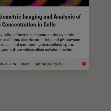
tiometric Imaging and Analysis of
n Concentration in Cells
y cellular functions depend on the dynamic
nce of ions, electric potentials, and pH between
cytosol and surrounding extracellular space.
ges in these values affect cellular function.…
pr 21, 2026
Tutorial
Imaging per live cell
IM or as it is usually known FLIM-FRET?
Ratiometric Imaging 