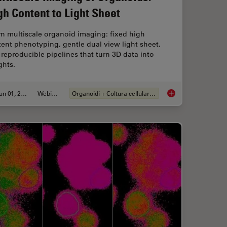
gh Content to Light Sheet
n multiscale organoid imaging: fixed high
ent phenotyping, gentle dual view light sheet,
reproducible pipelines that turn 3D data into
ghts.
Jun 01, 2026
Webinar:
Organoidi + Coltura cellulare 3D
Workflow in Blood Cancer (MPNs)
Multiscale Imaging o