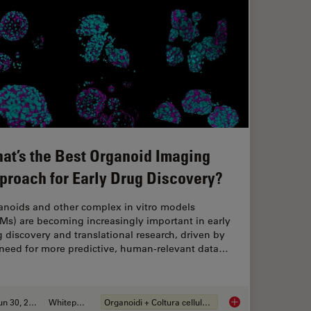
at’s the Best Organoid Imaging
proach for Early Drug Discovery?
anoids and other complex in vitro models
Ms) are becoming increasingly important in early
 discovery and translational research, driven by
 need for more predictive, human-relevant data…
Jun 30, 2026
Whitepaper
Organoidi + Coltura cellulare 3D
aration: From Waffle Method to Serial Lift-Out
What’s the Best Org