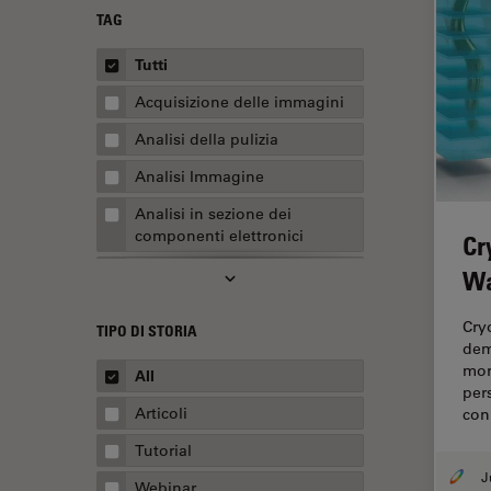
TAG
Tutti
Acquisizione delle immagini
Analisi della pulizia
Analisi Immagine
Analisi in sezione dei
componenti elettronici
Cr
Analisi multiplex spaziale
Wa
Anatomia patologica
Cry
TIPO DI STORIA
Apertura Numerica
dem
mor
All
AR Surgery
per
Articoli
con
Assemblaggio
Tutorial
Automotive e aerospaziale
Webinar