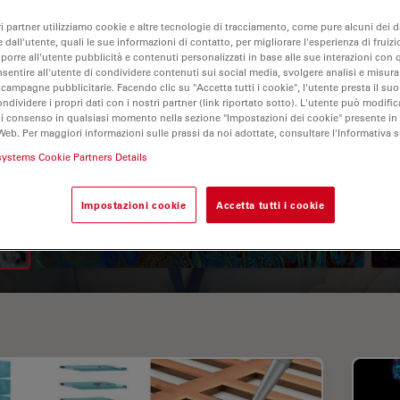
ri partner utilizziamo cookie e altre tecnologie di tracciamento, come pure alcuni dei da
 dall'utente, quali le sue informazioni di contatto, per migliorare l'esperienza di fruizi
oporre all'utente pubblicità e contenuti personalizzati in base alle sue interazioni con q
nsentire all'utente di condividere contenuti sui social media, svolgere analisi e misurar
 campagne pubblicitarie. Facendo clic su "Accetta tutti i cookie", l'utente presta il s
ondividere i propri dati con i nostri partner (link riportato sotto). L'utente può modific
di consenso in qualsiasi momento nella sezione "Impostazioni dei cookie" presente in
Web. Per maggiori informazioni sulle prassi da noi adottate, consultare l'Informativa 
systems Cookie Partners Details
A Guide to Fluorescence
Lifetime Imaging Microscopy
Impostazioni cookie
Accetta tutti i cookie
(FLIM)