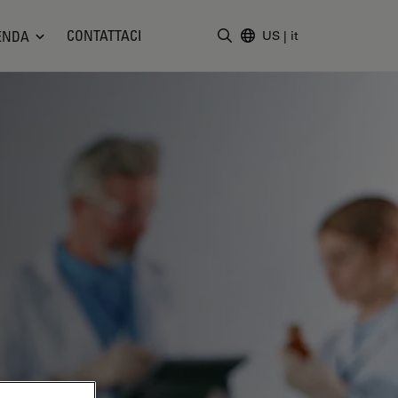
CONTATTACI
ENDA
US
|
it
Inserire il termine di ricerc