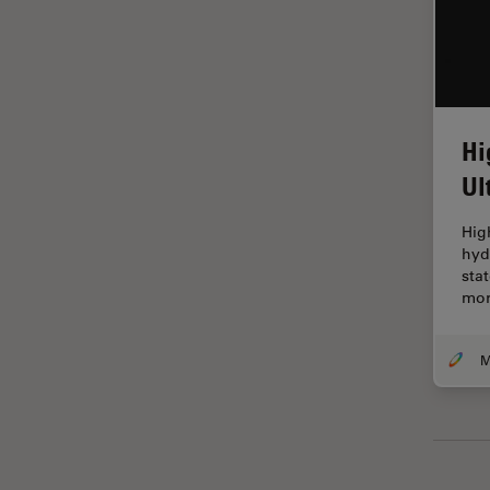
La ricerca Life Sciences
Laser Induced Breakdown
Spectroscopy (LIBS)
Laser Microdissection (LMD)
Hi
Lente dell’obiettivo
Ul
Limite di diffrazione
Hig
Malattie neurodegenerative
hyd
Metallografia
sta
mor
Microchirurgia
Microelttronica
Microscopi a contrasto di fase
Microscopi Automatici
Microscopi d'ispezione