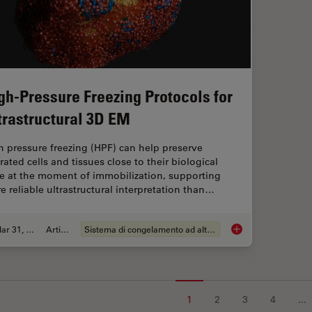
gh-Pressure Freezing Protocols for
trastructural 3D EM
h pressure freezing (HPF) can help preserve
rated cells and tissues close to their biological
te at the moment of immobilization, supporting
e reliable ultrastructural interpretation than…
Mar 31, 2026
Articolo
Sistema di congelamento ad alta pressione
High-Pressure Freezi
1
2
3
4
...