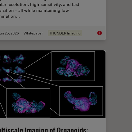
ular resolution, high-sensitivity, and fast
isition – all while maintaining low
umination…
un 25, 2026
Whitepaper
THUNDER Imaging
flow: From HPF to Cryo-ET Lamellae
Fast, High-Contrast 
ltiscale Imaging of Organoids: