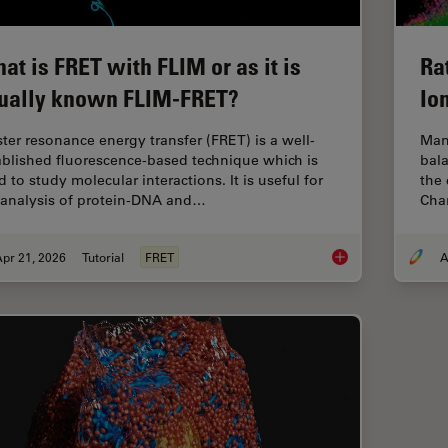
at is FRET with FLIM or as it is
Ra
ually known FLIM-FRET?
Io
ster resonance energy transfer (FRET) is a well-
Man
ablished fluorescence-based technique which is
bala
 to study molecular interactions. It is useful for
the 
 analysis of protein-DNA and…
Chan
pr 21, 2026
Tutorial
FRET
A
What is FRET with FL