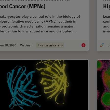
ood Cancer (MPNs)
Hi
akaryocytes play a central role in the biology of
Lear
loproliferative neoplasms (MPNs), yet their in
cont
o proteomic characterization remains a major
and 
llenge due to low abundance and disrupted…
insi
un 18, 2026
Webinar:
Ricerca sul cancro
Spatial Proteomics 