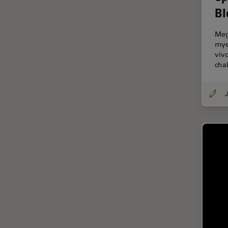
FLIM (Fluorescence Lifetime
Bl
Imaging Microscopy)
Fluorescenza
Meg
mye
Fluorocromo
viv
FluoSync
cha
FRAP
J
Fresatura a fascio ionico
FRET
Funzionalità STELLANTIS
Garanzia di qualità / Controllo
di qualità
Ginecologia e Urologia
Grani
HyD