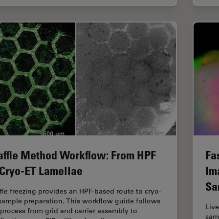
ffle Method Workflow: From HPF
Fa
 Cryo-ET Lamellae
Im
Sa
fle freezing provides an HPF-based route to cryo-
sample preparation. This workflow guide follows
Live
 process from grid and carrier assembly to
samp