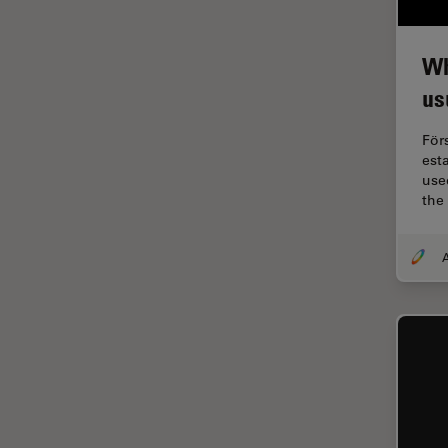
Imaging e analisi tissutale
avanzata
Imaging in 3D
Wh
us
Imaging in vivo dell'intero
organismo
För
Imaging Microhub
est
used
Imaging per live cell
the
Imaging Quantitativo
Immunofluorescenza
A
Imperial Imaging Hub
Industria dell'elettronica e dei
semiconduttori
Industria metallurgica
Intelligenza Artificiale
Inverted Microscopy