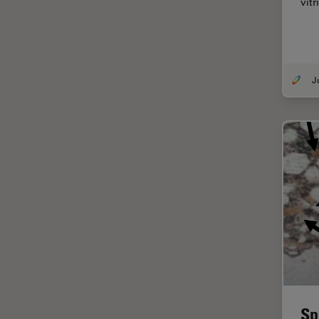
vitr
(CRS)
Colorazione
Conservazione dei beni
artistici
Contrast Methods in Light
Microscopy
Cryo SEM
Cultura Cellulare
Didattica
Dissezione
Drosophila Research
EMBL Imaging Centre
Ergonomia
F-Tecnica
Sp