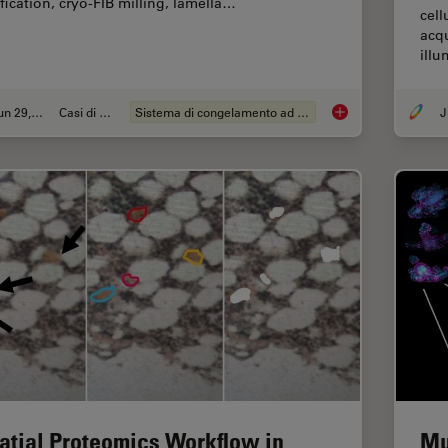
ification, cryo-FIB milling, lamella…
cell
acqu
ill
Jun 29, 2026
Casi di studio
Sistema di congelamento ad alta pressione
J
Waffle Method Work
atial Proteomics Workflow in
Mu