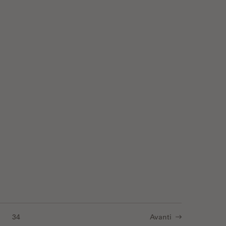
ng Protocols for Ultrastructural 3D EM
34
Avanti