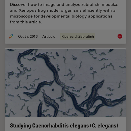
Discover how to image and analyze zebrafish, medaka,
and Xenopus frog model organisms efficiently with a
microscope for developmental biology applications
from this article.
Oct 27, 2016
Articolo
Ricerca di Zebrafish
Imaging
Studying Caenorhabditis elegans (C. elegans)