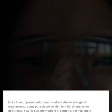
Noi e i nostri partner utilizziamo cookie e altre tecnologie di
tracciamento, come pure alcuni dei dati fornitici direttamente
dall'utente, quali le sue informazioni di contatto, per migliorare