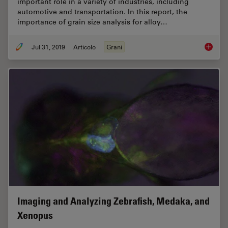
important role in a variety of industries, including
automotive and transportation. In this report, the
importance of grain size analysis for alloy…
Jul 31, 2019
Articolo
Grani
How to A
Imaging and Analyzing Zebrafish, Medaka, and
Xenopus