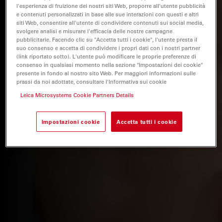
l'esperienza di fruizione dei nostri siti Web, proporre all'utente pubblicità
e contenuti personalizzati in base alle sue interazioni con questi e altri
siti Web, consentire all'utente di condividere contenuti sui social media,
svolgere analisi e misurare l'efficacia delle nostre campagne
pubblicitarie. Facendo clic su "Accetta tutti i cookie", l'utente presta il
suo consenso e accetta di condividere i propri dati con i nostri partner
(link riportato sotto). L'utente può modificare le proprie preferenze di
consenso in qualsiasi momento nella sezione "Impostazioni dei cookie"
presente in fondo al nostro sito Web. Per maggiori informazioni sulle
prassi da noi adottate, consultare l'Informativa sui cookie
Leica Microsystems Cookie Partners Details
Impostazioni cookie
Accetta tutti i cookie