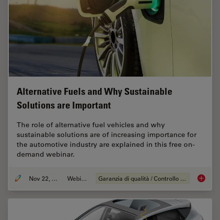
Alternative Fuels and Why Sustainable
Solutions are Important
The role of alternative fuel vehicles and why
sustainable solutions are of increasing importance for
the automotive industry are explained in this free on-
demand webinar.
Nov 22, 2022
Webinar:
Garanzia di qualità / Controllo di qualità
Alterna