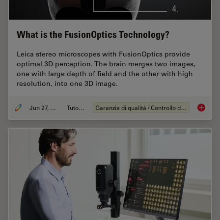
What is the FusionOptics Technology?
Leica stereo microscopes with FusionOptics provide
optimal 3D perception. The brain merges two images,
one with large depth of field and the other with high
resolution, into one 3D image.
Jun 27, 2023
Tutorial
Garanzia di qualità / Controllo di qualità
What is