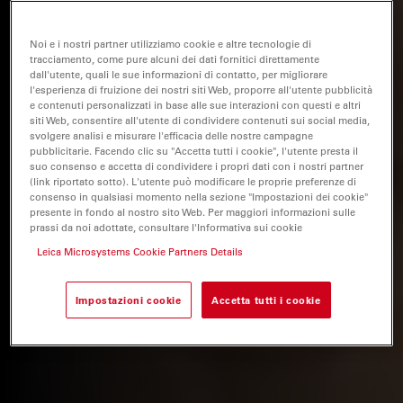
Noi e i nostri partner utilizziamo cookie e altre tecnologie di
tracciamento, come pure alcuni dei dati fornitici direttamente
dall'utente, quali le sue informazioni di contatto, per migliorare
l'esperienza di fruizione dei nostri siti Web, proporre all'utente pubblicità
e contenuti personalizzati in base alle sue interazioni con questi e altri
siti Web, consentire all'utente di condividere contenuti sui social media,
svolgere analisi e misurare l'efficacia delle nostre campagne
pubblicitarie. Facendo clic su "Accetta tutti i cookie", l'utente presta il
suo consenso e accetta di condividere i propri dati con i nostri partner
(link riportato sotto). L'utente può modificare le proprie preferenze di
consenso in qualsiasi momento nella sezione "Impostazioni dei cookie"
presente in fondo al nostro sito Web. Per maggiori informazioni sulle
prassi da noi adottate, consultare l'Informativa sui cookie
Leica Microsystems Cookie Partners Details
Impostazioni cookie
Accetta tutti i cookie