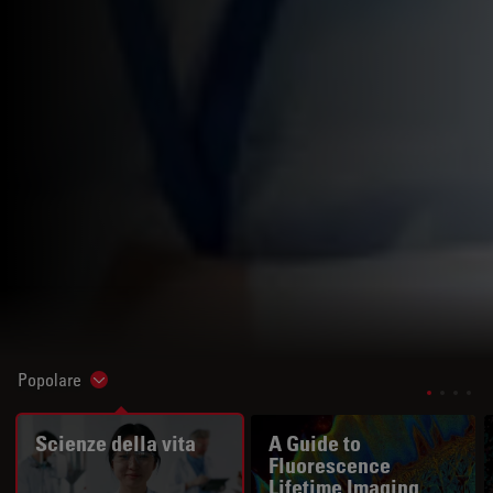
Popolare
Show subnavigation
Scienze della vita
A Guide to
Fluorescence
Lifetime Imaging