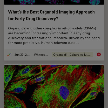
What’s the Best Organoid Imaging Approach
for Early Drug Discovery?
Organoids and other complex in vitro models (CIVMs)
are becoming increasingly important in early drug
discovery and translational research, driven by the need
for more predictive, human-relevant data…
Jun 30, 2026
Whitepaper
Organoidi + Coltura cellulare 3D
What’s 