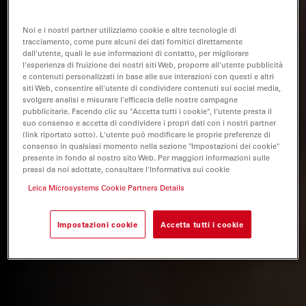
Noi e i nostri partner utilizziamo cookie e altre tecnologie di
tracciamento, come pure alcuni dei dati fornitici direttamente
dall'utente, quali le sue informazioni di contatto, per migliorare
l'esperienza di fruizione dei nostri siti Web, proporre all'utente pubblicità
e contenuti personalizzati in base alle sue interazioni con questi e altri
siti Web, consentire all'utente di condividere contenuti sui social media,
svolgere analisi e misurare l'efficacia delle nostre campagne
pubblicitarie. Facendo clic su "Accetta tutti i cookie", l'utente presta il
suo consenso e accetta di condividere i propri dati con i nostri partner
(link riportato sotto). L'utente può modificare le proprie preferenze di
consenso in qualsiasi momento nella sezione "Impostazioni dei cookie"
presente in fondo al nostro sito Web. Per maggiori informazioni sulle
prassi da noi adottate, consultare l'Informativa sui cookie
Leica Microsystems Cookie Partners Details
Impostazioni cookie
Accetta tutti i cookie