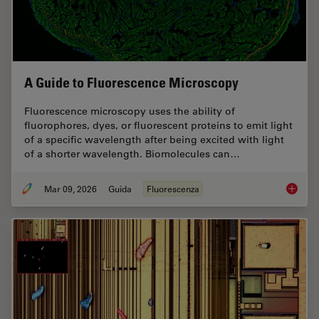
A Guide to Fluorescence Microscopy
Fluorescence microscopy uses the ability of
fluorophores, dyes, or fluorescent proteins to emit light
of a specific wavelength after being excited with light
of a shorter wavelength. Biomolecules can…
Mar 09, 2026
Guida
Fluorescenza
A Guide