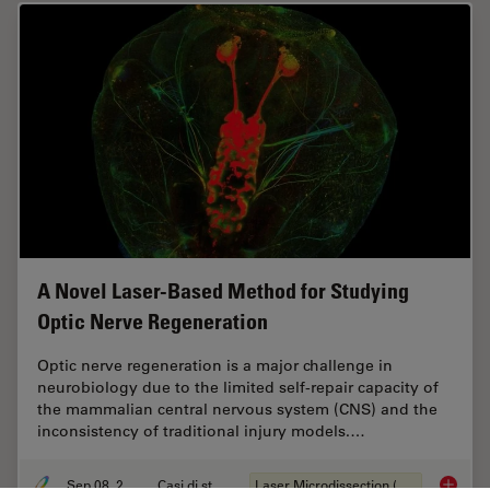
A Novel Laser-Based Method for Studying
Optic Nerve Regeneration
Optic nerve regeneration is a major challenge in
neurobiology due to the limited self-repair capacity of
the mammalian central nervous system (CNS) and the
inconsistency of traditional injury models.…
Sep 08, 2025
Casi di studio
Laser Microdissection (LMD)
A Novel