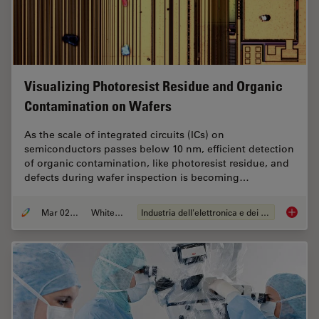
Visualizing Photoresist Residue and Organic
Contamination on Wafers
As the scale of integrated circuits (ICs) on
semiconductors passes below 10 nm, efficient detection
of organic contamination, like photoresist residue, and
defects during wafer inspection is becoming…
Mar 02, 2026
Whitepaper
Industria dell'elettronica e dei semiconduttori
Visuali