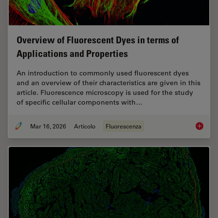
Overview of Fluorescent Dyes in terms of
Applications and Properties
An introduction to commonly used fluorescent dyes
and an overview of their characteristics are given in this
article. Fluorescence microscopy is used for the study
of specific cellular components with…
Mar 16, 2026
Articolo
Fluorescenza
Overvie