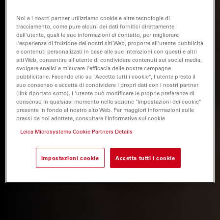
Noi e i nostri partner utilizziamo cookie e altre tecnologie di
tracciamento, come pure alcuni dei dati fornitici direttamente
dall'utente, quali le sue informazioni di contatto, per migliorare
l'esperienza di fruizione dei nostri siti Web, proporre all'utente pubblicità
e contenuti personalizzati in base alle sue interazioni con questi e altri
siti Web, consentire all'utente di condividere contenuti sui social media,
svolgere analisi e misurare l'efficacia delle nostre campagne
pubblicitarie. Facendo clic su "Accetta tutti i cookie", l'utente presta il
suo consenso e accetta di condividere i propri dati con i nostri partner
(link riportato sotto). L'utente può modificare le proprie preferenze di
consenso in qualsiasi momento nella sezione "Impostazioni dei cookie"
presente in fondo al nostro sito Web. Per maggiori informazioni sulle
prassi da noi adottate, consultare l'Informativa sui cookie
Leica Microsystems Cookie Partners Details
Impostazioni cookie
Accetta tutti i cookie