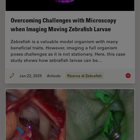
Overcoming Challenges with Microscopy
when Imaging Moving Zebrafish Larvae
Zebrafish is a valuable model organism with many
beneficial traits. However, imaging a full organism
poses challenges as it is not stationary. Here, this case
study shows how zebrafish larvae can be…
Jan 22, 2025
Articolo
Ricerca di Zebrafish
Overcom