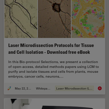
Laser Microdissection Protocols for Tissue
and Cell Isolation - Download free eBook
In this Bio-protocol Selections, we present a collection
of open-access, detailed methods papers using LCM to
purify and isolate tissues and cells from plants, mouse
embryos, cancer cells, neurons,…
May 22, 2024
Whitepaper
Laser Microdissection (LMD)
Laser Mi