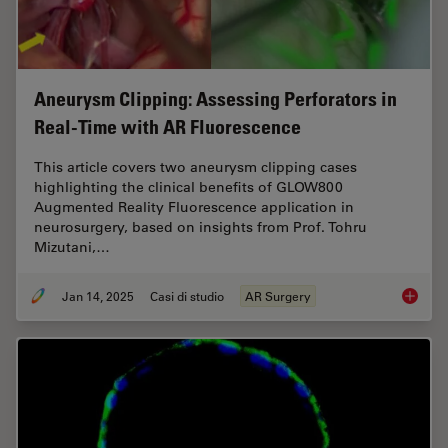
Aneurysm Clipping: Assessing Perforators in
Real-Time with AR Fluorescence
This article covers two aneurysm clipping cases
highlighting the clinical benefits of GLOW800
Augmented Reality Fluorescence application in
neurosurgery, based on insights from Prof. Tohru
Mizutani,…
Jan 14, 2025
Casi di studio
AR Surgery
Aneurys