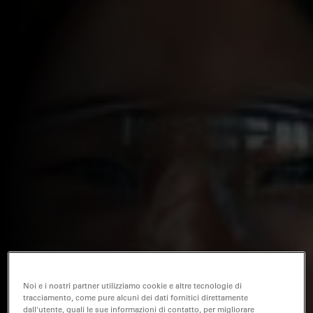
Noi e i nostri partner utilizziamo cookie e altre tecnologie di
tracciamento, come pure alcuni dei dati fornitici direttamente
dall'utente, quali le sue informazioni di contatto, per migliorare