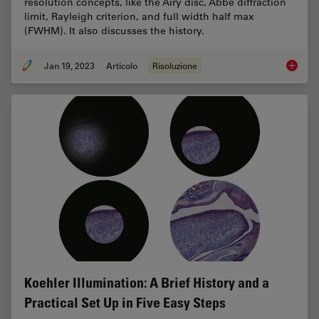
resolution concepts, like the Airy disc, Abbe diffraction
limit, Rayleigh criterion, and full width half max
(FWHM). It also discusses the history.
Jan 19, 2023
Articolo
Risoluzione
Microsc
Koehler Illumination: A Brief History and a
Practical Set Up in Five Easy Steps