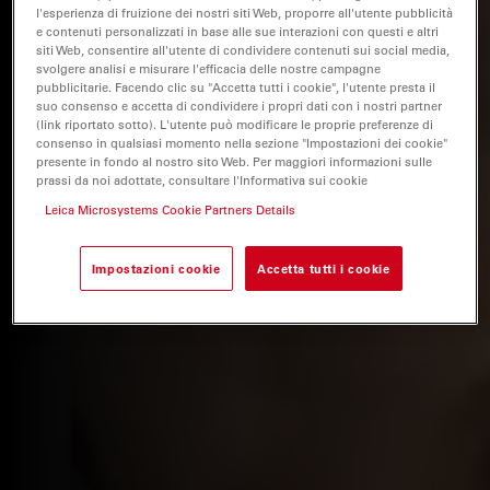
l'esperienza di fruizione dei nostri siti Web, proporre all'utente pubblicità
e contenuti personalizzati in base alle sue interazioni con questi e altri
siti Web, consentire all'utente di condividere contenuti sui social media,
svolgere analisi e misurare l'efficacia delle nostre campagne
pubblicitarie. Facendo clic su "Accetta tutti i cookie", l'utente presta il
suo consenso e accetta di condividere i propri dati con i nostri partner
(link riportato sotto). L'utente può modificare le proprie preferenze di
consenso in qualsiasi momento nella sezione "Impostazioni dei cookie"
presente in fondo al nostro sito Web. Per maggiori informazioni sulle
prassi da noi adottate, consultare l'Informativa sui cookie
Leica Microsystems Cookie Partners Details
Impostazioni cookie
Accetta tutti i cookie