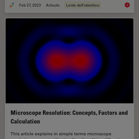
Feb 27, 2023
Articolo
Lente dell’obiettivo
Immersi
Microscope Resolution: Concepts, Factors and
Calculation
This article explains in simple terms microscope