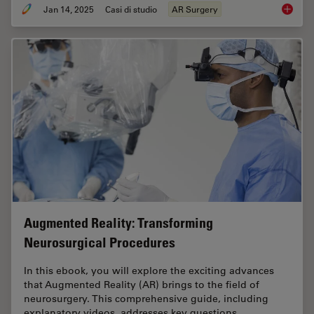
Jan 14, 2025
Casi di studio
AR Surgery
Aneurys
Augmented Reality: Transforming
Neurosurgical Procedures
In this ebook, you will explore the exciting advances
that Augmented Reality (AR) brings to the field of
neurosurgery. This comprehensive guide, including
explanatory videos, addresses key questions…