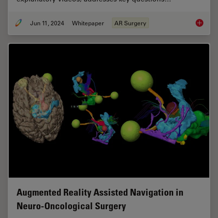
Jun 11, 2024
Whitepaper
AR Surgery
Augment
Augmented Reality Assisted Navigation in
Neuro-Oncological Surgery