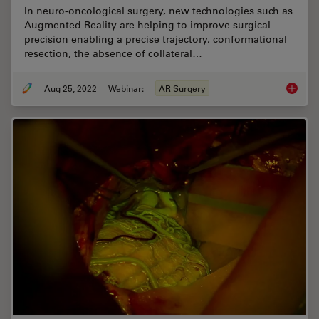
In neuro-oncological surgery, new technologies such as
Augmented Reality are helping to improve surgical
precision enabling a precise trajectory, conformational
resection, the absence of collateral…
Aug 25, 2022
Webinar:
AR Surgery
Augment