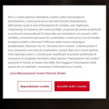
Noi e i nostri partner utilizziamo cookie e altre tecnologie di
tracciamento, come pure alcuni dei dati fornitici direttamente
dall'utente, quali le sue informazioni di contatto, per migliorare
l'esperienza di fruizione dei nostri siti Web, proporre all'utente pubblicità
e contenuti personalizzati in base alle sue interazioni con questi e altri
siti Web, consentire all'utente di condividere contenuti sui social media,
svolgere analisi e misurare l'efficacia delle nostre campagne
pubblicitarie. Facendo clic su "Accetta tutti i cookie", l'utente presta il
suo consenso e accetta di condividere i propri dati con i nostri partner
(link riportato sotto). L'utente può modificare le proprie preferenze di
consenso in qualsiasi momento nella sezione "Impostazioni dei cookie"
presente in fondo al nostro sito Web. Per maggiori informazioni sulle
prassi da noi adottate, consultare l'Informativa sui cookie
Leica Microsystems Cookie Partners Details
Impostazioni cookie
Accetta tutti i cookie