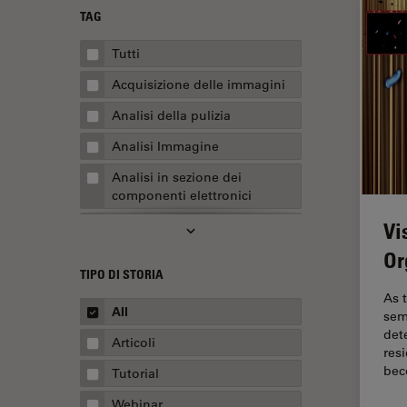
TAG
Tutti
Acquisizione delle immagini
Analisi della pulizia
Analisi Immagine
Analisi in sezione dei
componenti elettronici
Vi
Analisi multiplex spaziale
Or
Anatomia patologica
TIPO DI STORIA
Apertura Numerica
As t
All
sem
AR Surgery
det
Articoli
Assemblaggio
res
be
Tutorial
Automotive e aerospaziale
Webinar