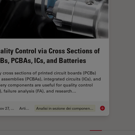
ality Control via Cross Sections of
Bs, PCBAs, ICs, and Batteries
 cross sections of printed circuit boards (PCBs)
 assemblies (PCBAs), integrated circuits (ICs), and
tery components are useful for quality control
), failure analysis (FA), and research…
Nov 27, 2023
Articolo
Analisi in sezione dei componenti elettronici
Quality Control via 