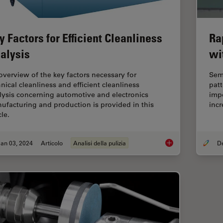
y Factors for Efficient Cleanliness
Ra
alysis
wi
overview of the key factors necessary for
Sem
hnical cleanliness and efficient cleanliness
patt
lysis concerning automotive and electronics
impo
ufacturing and production is provided in this
incr
cle.
an 03, 2024
Articolo
Analisi della pulizia
Key Factors for Effic