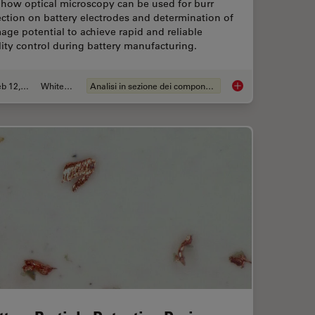
 how optical microscopy can be used for burr
ction on battery electrodes and determination of
ge potential to achieve rapid and reliable
ity control during battery manufacturing.
Feb 12, 2026
Whitepaper
Analisi in sezione dei componenti elettronici
for Microscope Inspection without Hand Contact
Burr Detection Duri