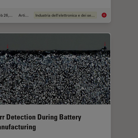
Feb 26, 2026
Articolo
Industria dell'elettronica e dei semiconduttori
sist Residue and Organic Contamination on Wafers
6-Inch Wafer Inspect
rr Detection During Battery
nufacturing