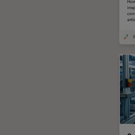
How
(CRS)
ins
Colorazione
con
art
Conservazione dei beni
artistici
F
Contrast Methods in Light
Microscopy
Cryo SEM
Cultura Cellulare
Didattica
Dissezione
Drosophila Research
EMBL Imaging Centre
Ergonomia
F-Tecnica