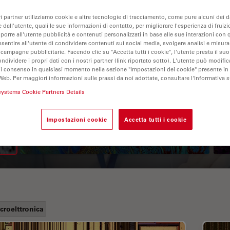
ri partner utilizziamo cookie e altre tecnologie di tracciamento, come pure alcuni dei da
 dall'utente, quali le sue informazioni di contatto, per migliorare l'esperienza di fruizi
oporre all'utente pubblicità e contenuti personalizzati in base alle sue interazioni con q
nsentire all'utente di condividere contenuti sui social media, svolgere analisi e misurar
 campagne pubblicitarie. Facendo clic su "Accetta tutti i cookie", l'utente presta il s
ondividere i propri dati con i nostri partner (link riportato sotto). L'utente può modific
di consenso in qualsiasi momento nella sezione "Impostazioni dei cookie" presente in
Web. Per maggiori informazioni sulle prassi da noi adottate, consultare l'Informativa 
A Guide to Fluorescence
systems Cookie Partners Details
Lifetime Imaging Microscopy
Impostazioni cookie
Accetta tutti i cookie
(FLIM)
croelttronica