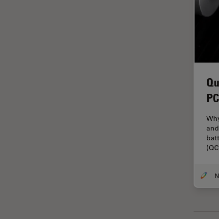
La ricerca Life Sciences
Laser Induced Breakdown
Spectroscopy (LIBS)
Laser Microdissection (LMD)
Lente dell’obiettivo
Qu
Limite di diffrazione
PC
Malattie neurodegenerative
Why
Metallografia
and
bat
Microchirurgia
(QC
Microelttronica
Microscopi a contrasto di fase
Microscopi Automatici
Microscopi d'ispezione