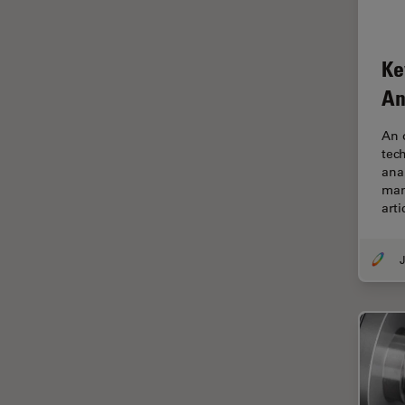
Imaging e analisi tissutale
avanzata
Imaging in 3D
Ke
Imaging in vivo dell'intero
An
organismo
Imaging Microhub
An 
tec
Imaging per live cell
ana
man
Imaging Quantitativo
arti
Immunofluorescenza
Imperial Imaging Hub
J
Industria dell'elettronica e dei
semiconduttori
Industria metallurgica
Intelligenza Artificiale
Inverted Microscopy