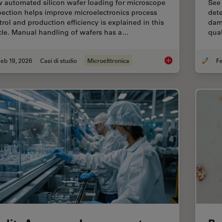
 automated silicon wafer loading for microscope
See
pection helps improve microelectronics process
dete
trol and production efficiency is explained in this
dama
icle. Manual handling of wafers has a…
qual
eb 19, 2026
Casi di studio
Microelttronica
Safe Wafer Loading 