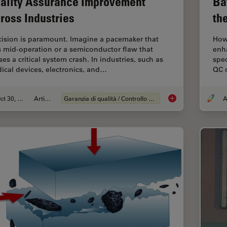
ality Assurance Improvement
Ba
ross Industries
th
cision is paramount. Imagine a pacemaker that
How 
ls mid-operation or a semiconductor flaw that
enh
es a critical system crash. In industries, such as
spec
ical devices, electronics, and…
QC d
Oct 30, 2025
Articolo
Garanzia di qualità / Controllo di qualità
A
Quality Assurance I