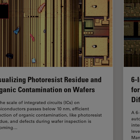
sualizing Photoresist Residue and
6-
ganic Contamination on Wafers
fo
Di
he scale of integrated circuits (ICs) on
iconductors passes below 10 nm, efficient
A 6
ection of organic contamination, like photoresist
auto
idue, and defects during wafer inspection is
inte
coming…
leve
Man