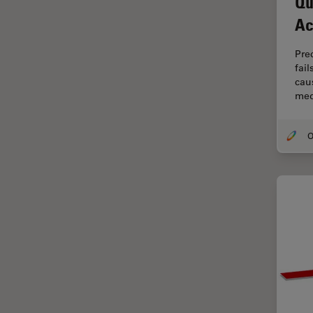
Qu
FLIM (Fluorescence Lifetime
Imaging Microscopy)
Ac
Fluorescenza
Pre
Fluorocromo
fai
caus
FluoSync
med
FRAP
Fresatura a fascio ionico
FRET
Funzionalità STELLANTIS
Garanzia di qualità / Controllo
di qualità
Ginecologia e Urologia
Grani
HyD