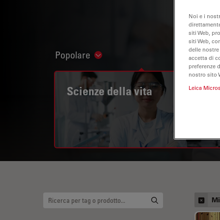
Noi e i nost
direttamente
siti Web, pr
siti Web, co
delle nostre
Popolare
Show subnavigation
accetta di c
preferenze 
nostro sito 
Scienze della vita
Leica Micro
Mi