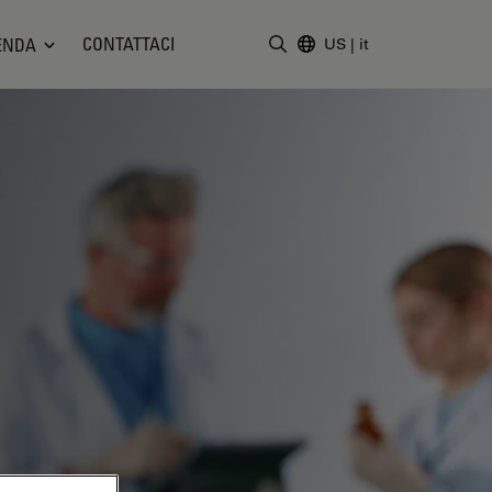
CONTATTACI
ENDA
US
|
it
Inserire il termine di ricerc