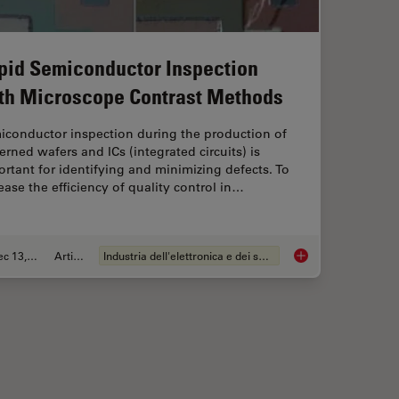
pid Semiconductor Inspection
th Microscope Contrast Methods
iconductor inspection during the production of
erned wafers and ICs (integrated circuits) is
rtant for identifying and minimizing defects. To
ease the efficiency of quality control in…
Dec 13, 2023
Articolo
Industria dell'elettronica e dei semiconduttori
ient Cleanliness Analysis
Rapid Semiconductor