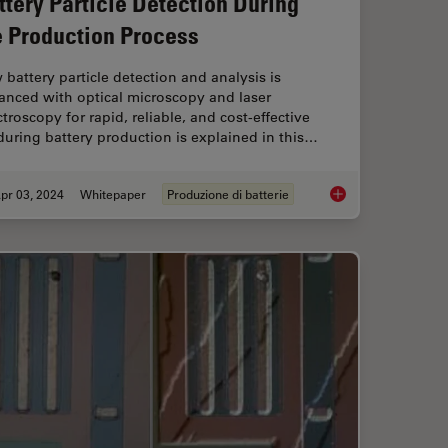
ttery Particle Detection During
e Production Process
battery particle detection and analysis is
anced with optical microscopy and laser
troscopy for rapid, reliable, and cost-effective
uring battery production is explained in this…
pr 03, 2024
Whitepaper
Produzione di batterie
mprovement Across Industries
Battery Particle Det