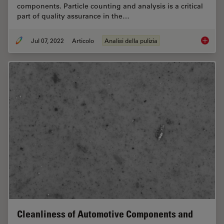
components. Particle counting and analysis is a critical
part of quality assurance in the…
Jul 07, 2022
Articolo
Analisi della pulizia
Efficien
Cleanliness of Automotive Components and