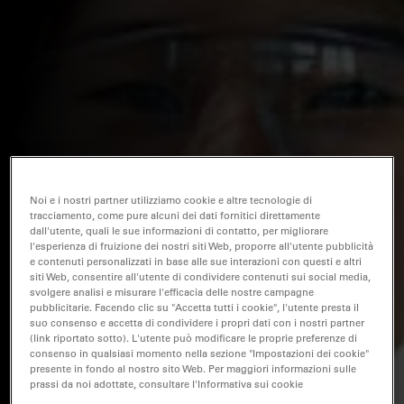
Noi e i nostri partner utilizziamo cookie e altre tecnologie di
tracciamento, come pure alcuni dei dati fornitici direttamente
dall'utente, quali le sue informazioni di contatto, per migliorare
l'esperienza di fruizione dei nostri siti Web, proporre all'utente pubblicità
e contenuti personalizzati in base alle sue interazioni con questi e altri
siti Web, consentire all'utente di condividere contenuti sui social media,
svolgere analisi e misurare l'efficacia delle nostre campagne
pubblicitarie. Facendo clic su "Accetta tutti i cookie", l'utente presta il
suo consenso e accetta di condividere i propri dati con i nostri partner
(link riportato sotto). L'utente può modificare le proprie preferenze di
consenso in qualsiasi momento nella sezione "Impostazioni dei cookie"
presente in fondo al nostro sito Web. Per maggiori informazioni sulle
prassi da noi adottate, consultare l'Informativa sui cookie