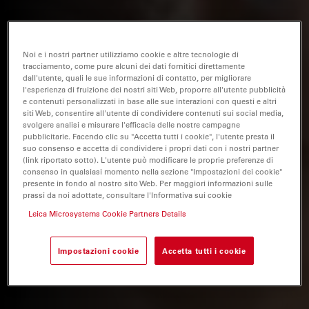
Noi e i nostri partner utilizziamo cookie e altre tecnologie di
tracciamento, come pure alcuni dei dati fornitici direttamente
dall'utente, quali le sue informazioni di contatto, per migliorare
l'esperienza di fruizione dei nostri siti Web, proporre all'utente pubblicità
e contenuti personalizzati in base alle sue interazioni con questi e altri
siti Web, consentire all'utente di condividere contenuti sui social media,
svolgere analisi e misurare l'efficacia delle nostre campagne
pubblicitarie. Facendo clic su "Accetta tutti i cookie", l'utente presta il
suo consenso e accetta di condividere i propri dati con i nostri partner
(link riportato sotto). L'utente può modificare le proprie preferenze di
consenso in qualsiasi momento nella sezione "Impostazioni dei cookie"
presente in fondo al nostro sito Web. Per maggiori informazioni sulle
prassi da noi adottate, consultare l'Informativa sui cookie
Leica Microsystems Cookie Partners Details
Impostazioni cookie
Accetta tutti i cookie