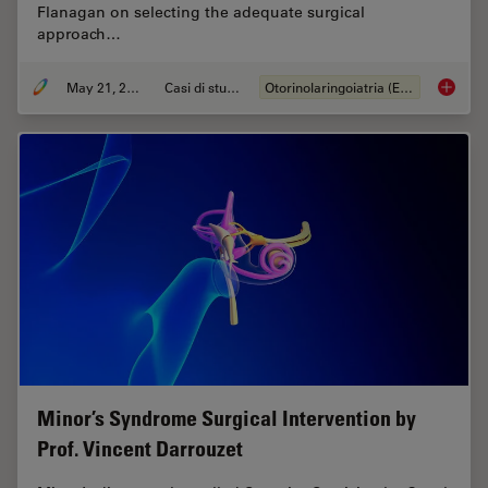
Flanagan on selecting the adequate surgical
approach…
May 21, 2024
Casi di studio
Otorinolaringoiatria (ENT)
Tympano
Minor’s Syndrome Surgical Intervention by
Prof. Vincent Darrouzet