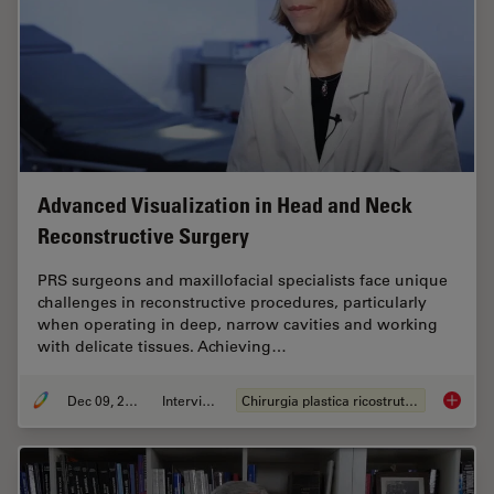
Advanced Visualization in Head and Neck
Reconstructive Surgery
PRS surgeons and maxillofacial specialists face unique
challenges in reconstructive procedures, particularly
when operating in deep, narrow cavities and working
with delicate tissues. Achieving…
Dec 09, 2025
Intervista
Chirurgia plastica ricostruttiva
Advance