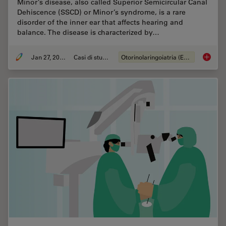
Minor’s disease, also called Superior Semicircular Canal
Dehiscence (SSCD) or Minor’s syndrome, is a rare
disorder of the inner ear that affects hearing and
balance. The disease is characterized by…
Jan 27, 2022
Casi di studio
Otorinolaringoiatria (ENT)
Minor’s