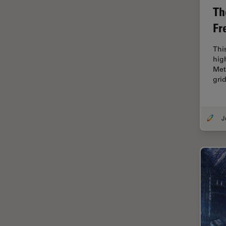
FLIM (Fluorescence Lifetime
Th
Imaging Microscopy)
Fr
Fluorescenza
Fluorocromo
Thi
hig
FluoSync
Met
gri
FRAP
Fresatura a fascio ionico
FRET
Funzionalità STELLANTIS
Garanzia di qualità / Controllo
di qualità
Ginecologia e Urologia
Grani
HyD