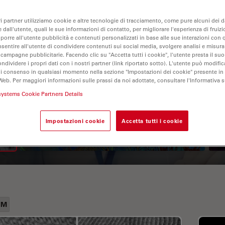
ri partner utilizziamo cookie e altre tecnologie di tracciamento, come pure alcuni dei da
 dall'utente, quali le sue informazioni di contatto, per migliorare l'esperienza di fruizi
oporre all'utente pubblicità e contenuti personalizzati in base alle sue interazioni con q
nsentire all'utente di condividere contenuti sui social media, svolgere analisi e misurar
 campagne pubblicitarie. Facendo clic su "Accetta tutti i cookie", l'utente presta il s
ondividere i propri dati con i nostri partner (link riportato sotto). L'utente può modific
di consenso in qualsiasi momento nella sezione "Impostazioni dei cookie" presente in
Web. Per maggiori informazioni sulle prassi da noi adottate, consultare l'Informativa 
A Guide to Fluorescence
systems Cookie Partners Details
Lifetime Imaging Microscopy
(FLIM)
Impostazioni cookie
Accetta tutti i cookie
EM