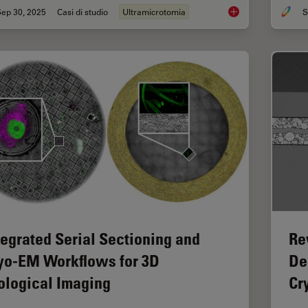
Sep 30, 2025
Casi di studio
Ultramicrotomia
S
Ultramicrotome Sect
tegrated Serial Sectioning and
Re
yo-EM Workflows for 3D
De
ological Imaging
Cr