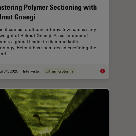
stering Polymer Sectioning with
lmut Gnaegi
n it comes to ultramicrotomy, few names carry
 weight of Helmut Gnaegi. As co-founder of
ome, a global leader in diamond knife
hnology, Helmut has spent decades refining the
 and…
ul 04, 2025
Intervista
Ultramicrotomia
”: High-Pressure Freeze Complex Samples
Mastering Polymer S