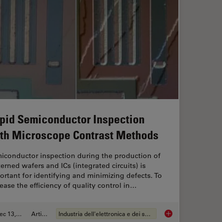
pid Semiconductor Inspection
th Microscope Contrast Methods
iconductor inspection during the production of
terned wafers and ICs (integrated circuits) is
ortant for identifying and minimizing defects. To
rease the efficiency of quality control in…
Dec 13, 2023
Articolo
Industria dell'elettronica e dei semiconduttori
Rapid Semiconductor