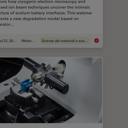
lore how cryogenic electron microscopy and
sed ion beam techniques uncover the intrinsic
cture of sodium battery interfaces. This webinar
sents a new degradation model based on
arator…
Jul 22, 2025
Webinar:
Scienza dei materiali e analisi
ctioning and Cryo-EM Workflows for 3D Biological Imaging
Revealing Sodium Ba