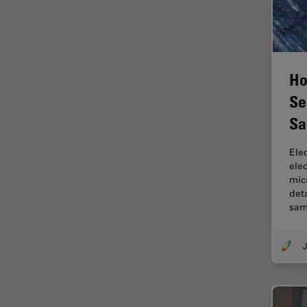
Imaging e analisi tissutale
avanzata
Imaging in 3D
Imaging in vivo dell'intero
Ho
organismo
Se
Imaging Microhub
Sa
Imaging per live cell
Imaging Quantitativo
Ele
ele
Immunofluorescenza
mic
det
Imperial Imaging Hub
sam
Industria dell'elettronica e dei
semiconduttori
J
Industria metallurgica
Intelligenza Artificiale
Inverted Microscopy