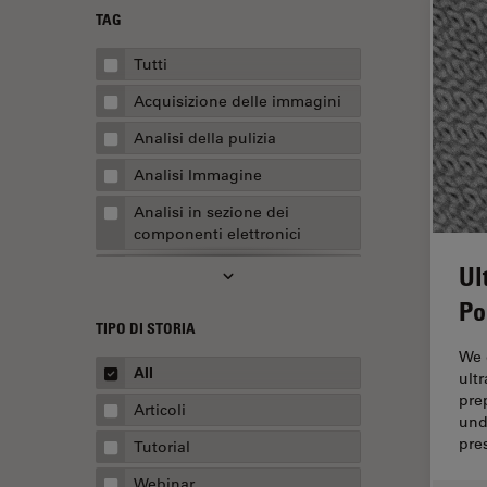
TAG
Tutti
Acquisizione delle immagini
Analisi della pulizia
Analisi Immagine
Analisi in sezione dei
componenti elettronici
Ul
Analisi multiplex spaziale
Po
Anatomia patologica
TIPO DI STORIA
Apertura Numerica
We 
All
ult
AR Surgery
pre
Articoli
Assemblaggio
und
pre
Tutorial
Automotive e aerospaziale
Webinar