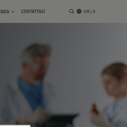
CONTATTACI
ENDA
US
|
it
Inserire il termine di ricerc