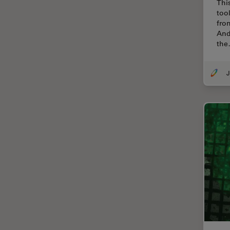
Thi
(CRS)
too
Colorazione
fro
And
Conservazione dei beni
th
artistici
Contrast Methods in Light
Microscopy
Cryo SEM
Cultura Cellulare
Didattica
Dissezione
Drosophila Research
EMBL Imaging Centre
Ergonomia
F-Tecnica