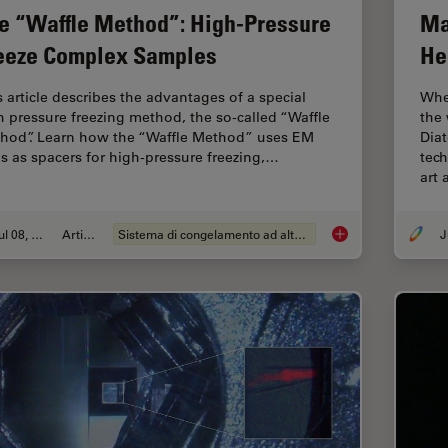
e “Waffle Method”: High-Pressure
Ma
eeze Complex Samples
He
s article describes the advantages of a special
Whe
h pressure freezing method, the so-called “Waffle
the
hod”. Learn how the “Waffle Method” uses EM
Diat
ds as spacers for high-pressure freezing,…
tec
art
Jul 08, 2025
Articolo
Sistema di congelamento ad alta pressione
J
The “Waffle Method