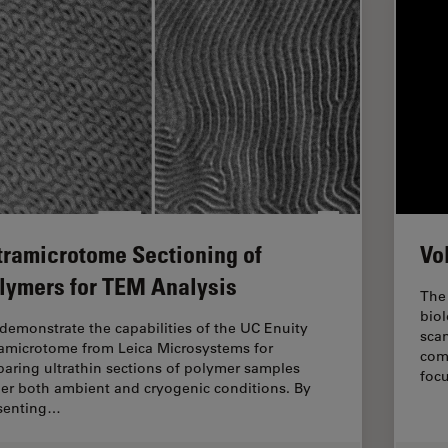
tramicrotome Sectioning of
Vo
lymers for TEM Analysis
The 
biol
demonstrate the capabilities of the UC Enuity
sca
ramicrotome from Leica Microsystems for
com
paring ultrathin sections of polymer samples
foc
er both ambient and cryogenic conditions. By
senting…