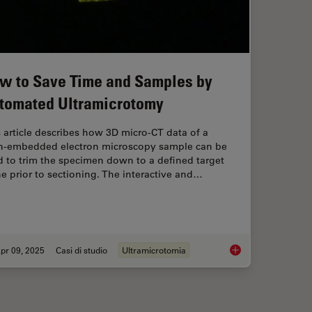
w to Save Time and Samples by
tomated Ultramicrotomy
 article describes how 3D micro-CT data of a
in-embedded electron microscopy sample can be
 to trim the specimen down to a defined target
e prior to sectioning. The interactive and…
pr 09, 2025
Casi di studio
Ultramicrotomia
uides Sectioning of Resin-embedded EM Samples
How to Save Time a