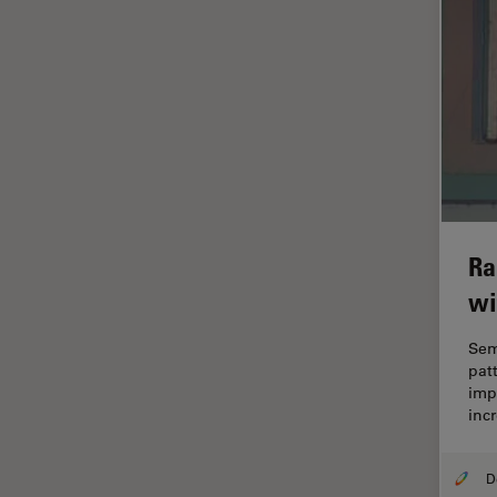
La ricerca Life Sciences
Laser Induced Breakdown
Spectroscopy (LIBS)
Laser Microdissection (LMD)
Lente dell’obiettivo
Limite di diffrazione
Malattie neurodegenerative
Ra
Metallografia
wi
Microchirurgia
Sem
Microelttronica
pat
Microscopi a contrasto di fase
imp
inc
Microscopi Automatici
Microscopi d'ispezione