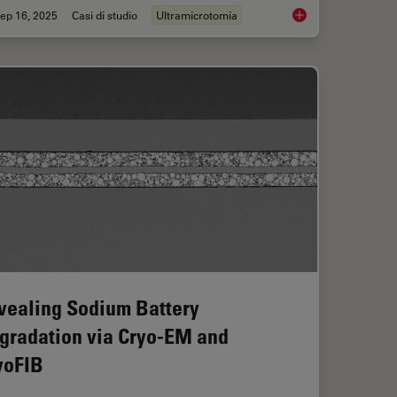
ep 16, 2025
Casi di studio
Ultramicrotomia
ioning of Polymers for TEM Analysis
Volume EM and AI Im
vealing Sodium Battery
gradation via Cryo-EM and
yoFIB