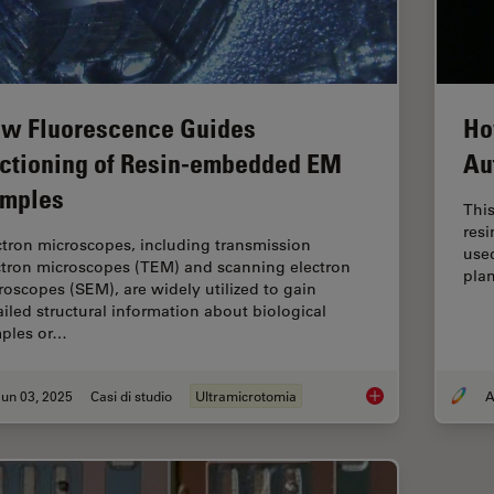
w Fluorescence Guides
Ho
ctioning of Resin-embedded EM
Au
mples
This
res
ctron microscopes, including transmission
used
ctron microscopes (TEM) and scanning electron
plan
roscopes (SEM), are widely utilized to gain
ailed structural information about biological
ples or…
un 03, 2025
Casi di studio
Ultramicrotomia
A
How Fluorescence G