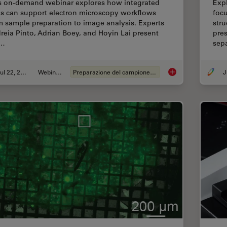
s on-demand webinar explores how integrated
Exp
ls can support electron microscopy workflows
focu
m sample preparation to image analysis. Experts
stru
reia Pinto, Adrian Boey, and Hoyin Lai present
pre
e…
sep
Jul 22, 2025
Webinar:
Preparazione del campione EM
Integrated Serial Se