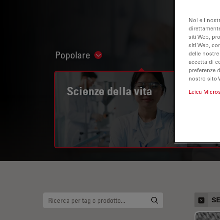
Noi e i nost
direttamente
siti Web, pr
siti Web, co
Popolare
delle nostre
Show subnavigation
accetta di c
preferenze 
nostro sito 
Scienze della vita
Leica Micro
S