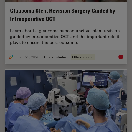
Glaucoma Stent Revision Surgery Guided by
Intraoperative OCT
Learn about a glaucoma subconjunctival stent revision
guided by intraoperative OCT and the important role it
plays to ensure the best outcome.
Feb 25, 2026
Casi di studio
Oftalmologia
Glaucom