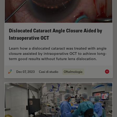
Dislocated Cataract Angle Closure Aided by
Intraoperative OCT
Learn how a dislocated cataract was treated with angle
closure assisted by intraoperative OCT to achieve long-
term good results without future lens dislocation.
Dec 07, 2023
Casi di studio
Oftalmologia
Disloca