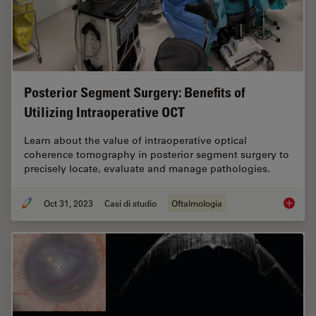
Posterior Segment Surgery: Benefits of
Utilizing Intraoperative OCT
Learn about the value of intraoperative optical
coherence tomography in posterior segment surgery to
precisely locate, evaluate and manage pathologies.
Oct 31, 2023
Casi di studio
Oftalmologia
Posteri