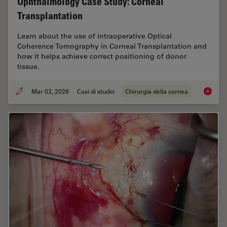
Ophthalmology Case Study: Corneal
Transplantation
Learn about the use of intraoperative Optical
Coherence Tomography in Corneal Transplantation and
how it helps achieve correct positioning of donor
tissue.
Mar 03, 2026
Casi di studio
Chirurgia della cornea
Ophthal