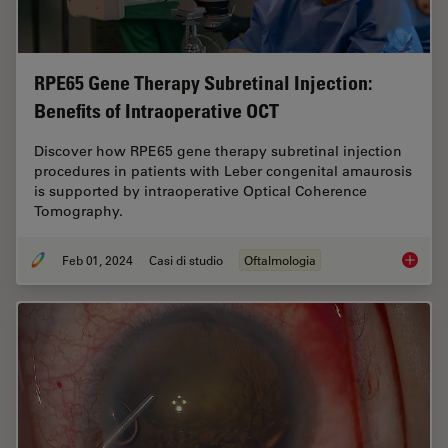
RPE65 Gene Therapy Subretinal Injection:
Benefits of Intraoperative OCT
Discover how RPE65 gene therapy subretinal injection
procedures in patients with Leber congenital amaurosis
is supported by intraoperative Optical Coherence
Tomography.
Feb 01, 2024
Casi di studio
Oftalmologia
RPE65 G