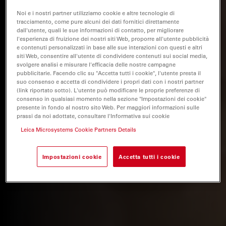
Noi e i nostri partner utilizziamo cookie e altre tecnologie di
tracciamento, come pure alcuni dei dati fornitici direttamente
dall'utente, quali le sue informazioni di contatto, per migliorare
l'esperienza di fruizione dei nostri siti Web, proporre all'utente pubblicità
e contenuti personalizzati in base alle sue interazioni con questi e altri
siti Web, consentire all'utente di condividere contenuti sui social media,
svolgere analisi e misurare l'efficacia delle nostre campagne
pubblicitarie. Facendo clic su "Accetta tutti i cookie", l'utente presta il
suo consenso e accetta di condividere i propri dati con i nostri partner
(link riportato sotto). L'utente può modificare le proprie preferenze di
consenso in qualsiasi momento nella sezione "Impostazioni dei cookie"
presente in fondo al nostro sito Web. Per maggiori informazioni sulle
prassi da noi adottate, consultare l'Informativa sui cookie
Leica Microsystems Cookie Partners Details
Impostazioni cookie
Accetta tutti i cookie