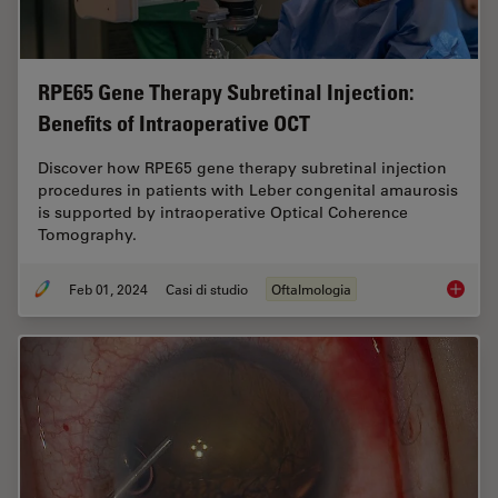
RPE65 Gene Therapy Subretinal Injection:
Benefits of Intraoperative OCT
Discover how RPE65 gene therapy subretinal injection
procedures in patients with Leber congenital amaurosis
is supported by intraoperative Optical Coherence
Tomography.
Feb 01, 2024
Casi di studio
Oftalmologia
RPE65 G