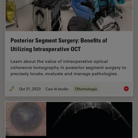
Posterior Segment Surgery: Benefits of
Utilizing Intraoperative OCT
Learn about the value of intraoperative optical
coherence tomography in posterior segment surgery to
precisely locate, evaluate and manage pathologies.
Oct 31, 2023
Casi di studio
Oftalmologia
Posteri