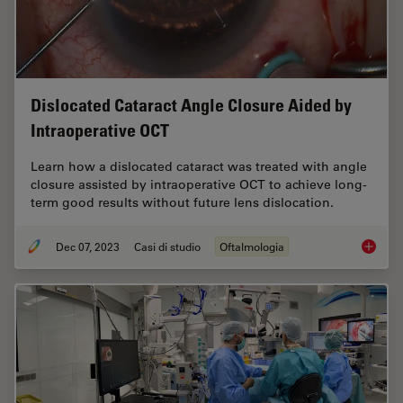
Dislocated Cataract Angle Closure Aided by
Intraoperative OCT
Learn how a dislocated cataract was treated with angle
closure assisted by intraoperative OCT to achieve long-
term good results without future lens dislocation.
Dec 07, 2023
Casi di studio
Oftalmologia
Disloca