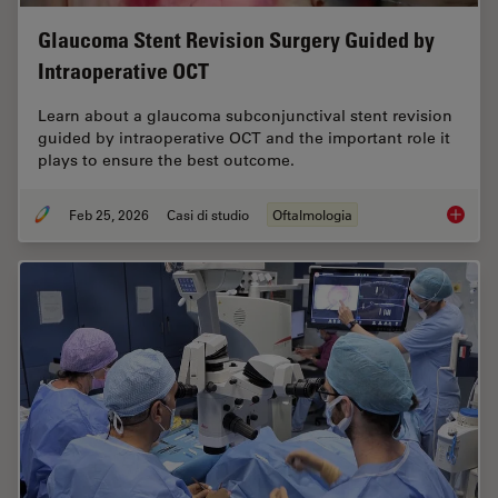
Glaucoma Stent Revision Surgery Guided by
Intraoperative OCT
Learn about a glaucoma subconjunctival stent revision
guided by intraoperative OCT and the important role it
plays to ensure the best outcome.
Feb 25, 2026
Casi di studio
Oftalmologia
Glaucom