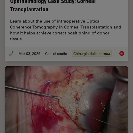
Ophthalmology Case Study: Corneal
Transplantation
Learn about the use of intraoperative Optical
Coherence Tomography in Corneal Transplantation and
how it helps achieve correct positioning of donor
tissue.
Mar 03, 2026
Casi di studio
Chirurgia della cornea
Ophthal