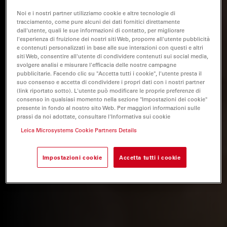
Noi e i nostri partner utilizziamo cookie e altre tecnologie di
tracciamento, come pure alcuni dei dati fornitici direttamente
dall'utente, quali le sue informazioni di contatto, per migliorare
l'esperienza di fruizione dei nostri siti Web, proporre all'utente pubblicità
e contenuti personalizzati in base alle sue interazioni con questi e altri
siti Web, consentire all'utente di condividere contenuti sui social media,
svolgere analisi e misurare l'efficacia delle nostre campagne
pubblicitarie. Facendo clic su "Accetta tutti i cookie", l'utente presta il
suo consenso e accetta di condividere i propri dati con i nostri partner
(link riportato sotto). L'utente può modificare le proprie preferenze di
consenso in qualsiasi momento nella sezione "Impostazioni dei cookie"
presente in fondo al nostro sito Web. Per maggiori informazioni sulle
prassi da noi adottate, consultare l'Informativa sui cookie
Leica Microsystems Cookie Partners Details
Impostazioni cookie
Accetta tutti i cookie