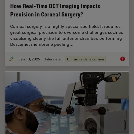
How Real-Time OCT Imaging Impacts
Precision in Corneal Surgery?
Corneal surgery is a highly specialized field. It requires
great surgical precision to overcome challenges such as
visualizing clearly the full anterior chamber, performing
Descemet membrane peeling…
Jan 13, 2025
Intervista
Chirurgia della cornea
How Rea