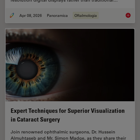
resolution digital displays rather than traditional…
Apr 08, 2026
Panoramica
Oftalmologia
4 Key B
Expert Techniques for Superior Visualization
in Cataract Surgery
Join renowned ophthalmic surgeons, Dr. Hussein
Almuhtaseb and Mr. Simon Madge, as they share their