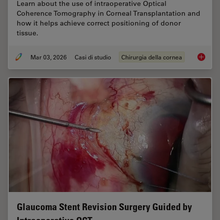
Learn about the use of intraoperative Optical
Coherence Tomography in Corneal Transplantation and
how it helps achieve correct positioning of donor
tissue.
Mar 03, 2026
Casi di studio
Chirurgia della cornea
Ophthal
Glaucoma Stent Revision Surgery Guided by