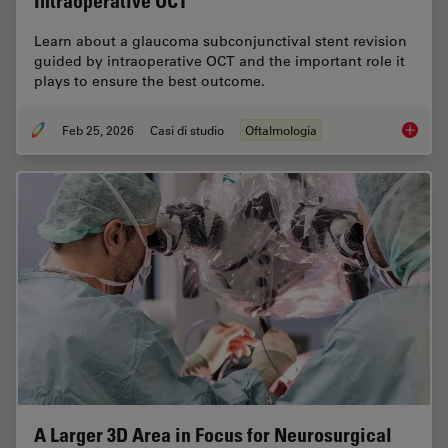
Intraoperative OCT
Learn about a glaucoma subconjunctival stent revision
guided by intraoperative OCT and the important role it
plays to ensure the best outcome.
Feb 25, 2026
Casi di studio
Oftalmologia
Glaucom
A Larger 3D Area in Focus for Neurosurgical