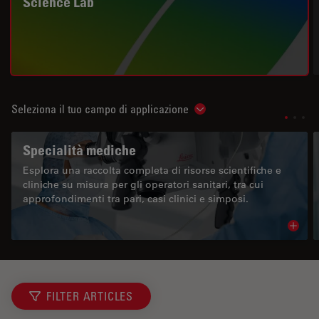
Science Lab
Seleziona il tuo campo di applicazione
Show subnavigation
Specialità mediche
Esplora una raccolta completa di risorse scientifiche e
cliniche su misura per gli operatori sanitari, tra cui
approfondimenti tra pari, casi clinici e simposi.
Read 
FILTER ARTICLES