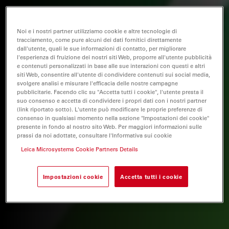
Noi e i nostri partner utilizziamo cookie e altre tecnologie di
tracciamento, come pure alcuni dei dati fornitici direttamente
dall'utente, quali le sue informazioni di contatto, per migliorare
l'esperienza di fruizione dei nostri siti Web, proporre all'utente pubblicità
e contenuti personalizzati in base alle sue interazioni con questi e altri
siti Web, consentire all'utente di condividere contenuti sui social media,
svolgere analisi e misurare l'efficacia delle nostre campagne
pubblicitarie. Facendo clic su "Accetta tutti i cookie", l'utente presta il
suo consenso e accetta di condividere i propri dati con i nostri partner
(link riportato sotto). L'utente può modificare le proprie preferenze di
consenso in qualsiasi momento nella sezione "Impostazioni dei cookie"
presente in fondo al nostro sito Web. Per maggiori informazioni sulle
prassi da noi adottate, consultare l'Informativa sui cookie
Leica Microsystems Cookie Partners Details
Impostazioni cookie
Accetta tutti i cookie