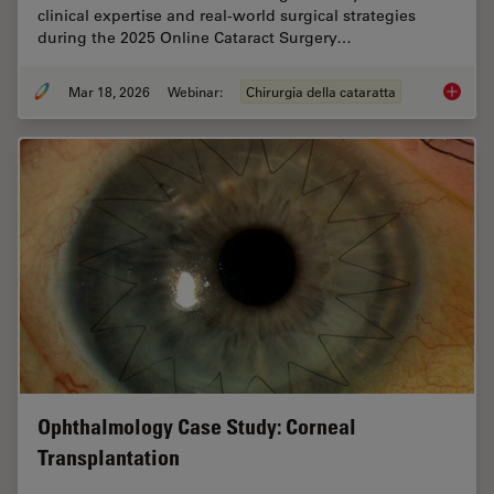
clinical expertise and real-world surgical strategies
during the 2025 Online Cataract Surgery…
Mar 18, 2026
Webinar:
Chirurgia della cataratta
Expert T
Ophthalmology Case Study: Corneal
Transplantation