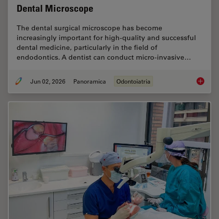
Dental Microscope
The dental surgical microscope has become
increasingly important for high-quality and successful
dental medicine, particularly in the field of
endodontics. A dentist can conduct micro-invasive…
Jun 02, 2026
Panoramica
Odontoiatria
Six Fea