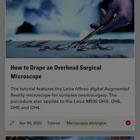
How to Drape an Overhead Surgical
Microscope
The tutorial features the Leica ARveo digital Augmented
Reality microscope for complex neurosurgery. The
procedure also applies to the Leica M530 OHX, OH6,
OH5 and OH4.
Apr 06, 2020
Tutorial
Microscopia chirurgica
How to 