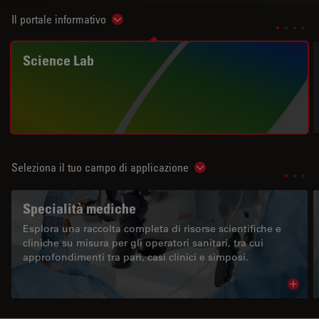
Il portale informativo
Show subnavigation
Science Lab
Seleziona il tuo campo di applicazione
Show subnavigation
Specialità mediche
Esplora una raccolta completa di risorse scientifiche e
cliniche su misura per gli operatori sanitari, tra cui
approfondimenti tra pari, casi clinici e simposi.
Read 