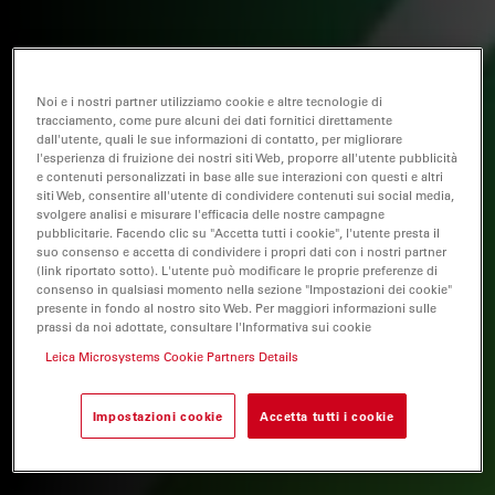
Noi e i nostri partner utilizziamo cookie e altre tecnologie di
tracciamento, come pure alcuni dei dati fornitici direttamente
dall'utente, quali le sue informazioni di contatto, per migliorare
l'esperienza di fruizione dei nostri siti Web, proporre all'utente pubblicità
e contenuti personalizzati in base alle sue interazioni con questi e altri
siti Web, consentire all'utente di condividere contenuti sui social media,
svolgere analisi e misurare l'efficacia delle nostre campagne
pubblicitarie. Facendo clic su "Accetta tutti i cookie", l'utente presta il
suo consenso e accetta di condividere i propri dati con i nostri partner
(link riportato sotto). L'utente può modificare le proprie preferenze di
consenso in qualsiasi momento nella sezione "Impostazioni dei cookie"
presente in fondo al nostro sito Web. Per maggiori informazioni sulle
prassi da noi adottate, consultare l'Informativa sui cookie
Leica Microsystems Cookie Partners Details
Impostazioni cookie
Accetta tutti i cookie