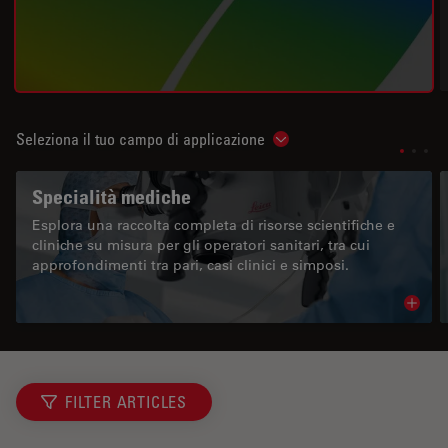
Seleziona il tuo campo di applicazione
Show subnavigation
Specialità mediche
Esplora una raccolta completa di risorse scientifiche e
cliniche su misura per gli operatori sanitari, tra cui
approfondimenti tra pari, casi clinici e simposi.
Read 
FILTER ARTICLES