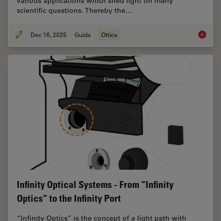
various applications which shed light on many
scientific questions. Thereby the…
Dec 16, 2025
Guida
Ottica
Factors
Infinity Optical Systems - From “Infinity
Optics” to the Infinity Port
“Infinity Optics” is the concept of a light path with