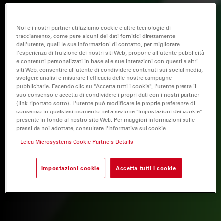
Noi e i nostri partner utilizziamo cookie e altre tecnologie di
tracciamento, come pure alcuni dei dati fornitici direttamente
dall'utente, quali le sue informazioni di contatto, per migliorare
l'esperienza di fruizione dei nostri siti Web, proporre all'utente pubblicità
e contenuti personalizzati in base alle sue interazioni con questi e altri
siti Web, consentire all'utente di condividere contenuti sui social media,
svolgere analisi e misurare l'efficacia delle nostre campagne
pubblicitarie. Facendo clic su "Accetta tutti i cookie", l'utente presta il
suo consenso e accetta di condividere i propri dati con i nostri partner
(link riportato sotto). L'utente può modificare le proprie preferenze di
consenso in qualsiasi momento nella sezione "Impostazioni dei cookie"
presente in fondo al nostro sito Web. Per maggiori informazioni sulle
prassi da noi adottate, consultare l'Informativa sui cookie
Leica Microsystems Cookie Partners Details
Impostazioni cookie
Accetta tutti i cookie