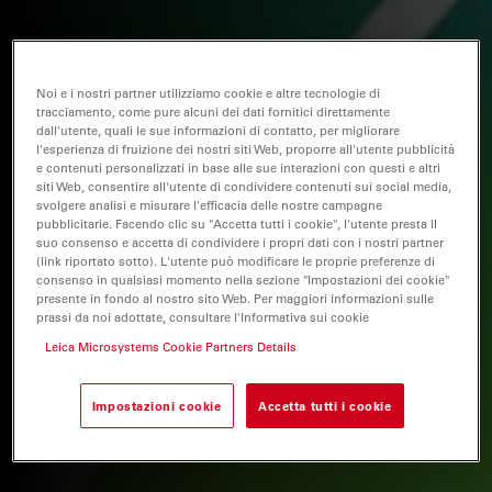
Noi e i nostri partner utilizziamo cookie e altre tecnologie di
tracciamento, come pure alcuni dei dati fornitici direttamente
dall'utente, quali le sue informazioni di contatto, per migliorare
l'esperienza di fruizione dei nostri siti Web, proporre all'utente pubblicità
e contenuti personalizzati in base alle sue interazioni con questi e altri
siti Web, consentire all'utente di condividere contenuti sui social media,
svolgere analisi e misurare l'efficacia delle nostre campagne
pubblicitarie. Facendo clic su "Accetta tutti i cookie", l'utente presta il
suo consenso e accetta di condividere i propri dati con i nostri partner
(link riportato sotto). L'utente può modificare le proprie preferenze di
consenso in qualsiasi momento nella sezione "Impostazioni dei cookie"
presente in fondo al nostro sito Web. Per maggiori informazioni sulle
prassi da noi adottate, consultare l'Informativa sui cookie
Leica Microsystems Cookie Partners Details
Impostazioni cookie
Accetta tutti i cookie