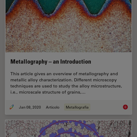
Metallography – an Introduction
This article gives an overview of metallography and
metallic alloy characterization. Different microscopy
techniques are used to study the alloy microstructure,
i.e., microscale structure of grains,…
Jan 08, 2020
Articolo
Metallografia
Metallo