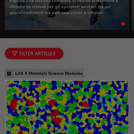
Esplora una raccolta completa di risorse scientifiche e
cliniche su misura per gli operatori sanitari, tra cui
approfondimenti tra pari, casi clinici e simposi.
Read 
FILTER ARTICLES
LAS X Materials Science Modules