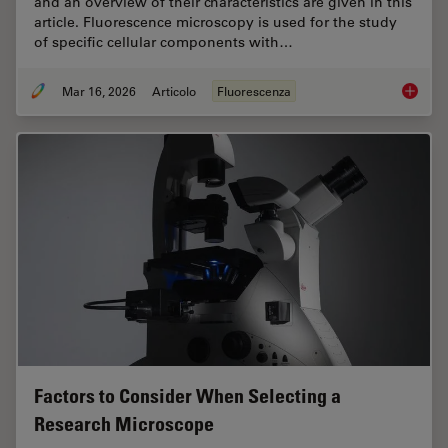
and an overview of their characteristics are given in this
article. Fluorescence microscopy is used for the study
of specific cellular components with…
Mar 16, 2026
Articolo
Fluorescenza
Overvie
Factors to Consider When Selecting a
Research Microscope