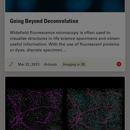
Going Beyond Deconvolution
Widefield fluorescence microscopy is often used to
visualize structures in life science specimens and obtain
useful information. With the use of fluorescent proteins
or dyes, discrete specimen…
Mar 22, 2023
Articolo
Imaging in 3D
Going B