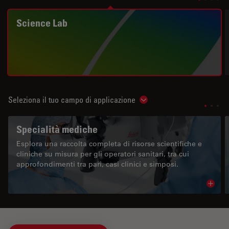
Science Lab
Seleziona il tuo campo di applicazione
Show subnavigation
Specialità mediche
Esplora una raccolta completa di risorse scientifiche e
cliniche su misura per gli operatori sanitari, tra cui
approfondimenti tra pari, casi clinici e simposi.
Read 