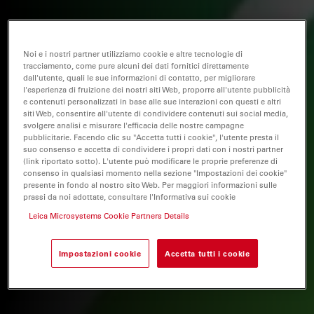
Noi e i nostri partner utilizziamo cookie e altre tecnologie di
tracciamento, come pure alcuni dei dati fornitici direttamente
dall'utente, quali le sue informazioni di contatto, per migliorare
l'esperienza di fruizione dei nostri siti Web, proporre all'utente pubblicità
e contenuti personalizzati in base alle sue interazioni con questi e altri
siti Web, consentire all'utente di condividere contenuti sui social media,
svolgere analisi e misurare l'efficacia delle nostre campagne
pubblicitarie. Facendo clic su "Accetta tutti i cookie", l'utente presta il
suo consenso e accetta di condividere i propri dati con i nostri partner
(link riportato sotto). L'utente può modificare le proprie preferenze di
consenso in qualsiasi momento nella sezione "Impostazioni dei cookie"
presente in fondo al nostro sito Web. Per maggiori informazioni sulle
prassi da noi adottate, consultare l'Informativa sui cookie
Leica Microsystems Cookie Partners Details
Impostazioni cookie
Accetta tutti i cookie