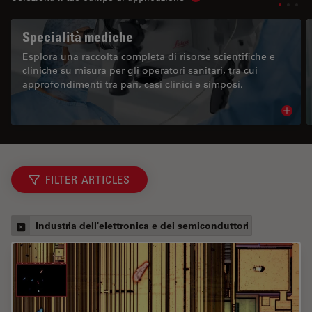
Show subnavigation
Specialità mediche
Esplora una raccolta completa di risorse scientifiche e
cliniche su misura per gli operatori sanitari, tra cui
approfondimenti tra pari, casi clinici e simposi.
Read 
FILTER ARTICLES
Industria dell'elettronica e dei semiconduttori