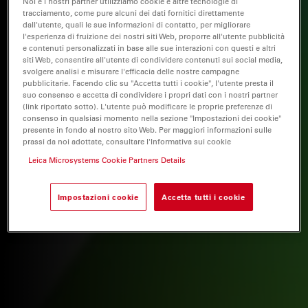
Noi e i nostri partner utilizziamo cookie e altre tecnologie di
tracciamento, come pure alcuni dei dati fornitici direttamente
dall'utente, quali le sue informazioni di contatto, per migliorare
l'esperienza di fruizione dei nostri siti Web, proporre all'utente pubblicità
e contenuti personalizzati in base alle sue interazioni con questi e altri
siti Web, consentire all'utente di condividere contenuti sui social media,
svolgere analisi e misurare l'efficacia delle nostre campagne
pubblicitarie. Facendo clic su "Accetta tutti i cookie", l'utente presta il
suo consenso e accetta di condividere i propri dati con i nostri partner
(link riportato sotto). L'utente può modificare le proprie preferenze di
consenso in qualsiasi momento nella sezione "Impostazioni dei cookie"
presente in fondo al nostro sito Web. Per maggiori informazioni sulle
prassi da noi adottate, consultare l'Informativa sui cookie
Leica Microsystems Cookie Partners Details
Impostazioni cookie
Accetta tutti i cookie