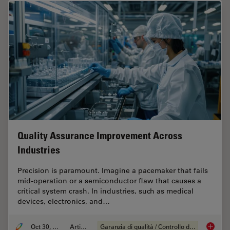
Quality Assurance Improvement Across
Industries
Precision is paramount. Imagine a pacemaker that fails
mid-operation or a semiconductor flaw that causes a
critical system crash. In industries, such as medical
devices, electronics, and…
Oct 30, 2025
Articolo
Garanzia di qualità / Controllo di qualità
Quality