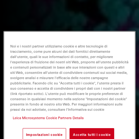
Noi e i nostri partner utilizziamo cookie e altre tecnologie di
tracciamento, come pure alcuni dei dati fornitici direttamente
dall'utente, quali le sue informazioni di contatto, per migliorare
l'esperienza di fruizione dei nostri siti Web, proporre all'utente pubblicità
e contenuti personalizzati in base alle sue interazioni con questi e altri
siti Web, consentire all'utente di condividere contenuti sui social media,
svolgere analisi e misurare l'efficacia delle nostre campagne
pubblicitarie. Facendo clic su "Accetta tutti i cookie", l'utente presta il
suo consenso e accetta di condividere i propri dati con i nostri partner
(link riportato sotto). L'utente può modificare le proprie preferenze di
consenso in qualsiasi momento nella sezione "Impostazioni dei cookie"
presente in fondo al nostro sito Web. Per maggiori informazioni sulle
prassi da noi adottate, consultare l'Informativa sui cookie
Leica Microsystems Cookie Partners Details
Impostazioni cookie
Accetta tutti i cookie