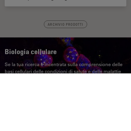
ARCHIVIO PRODOTTI
Biologia cellulare
Se la tua ricerca è incentrata sulla comprensione delle
basi cellulari delle condizioni di salute e delle malattie
umane, è fondamentale analizzare le cellule d’interesse
con un dettaglio spazio-temporale e molecolare.
PER SAPERNE DI PIÙ