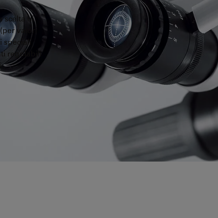
 scelta di
(per valori
 speciali
ti regolabili
.