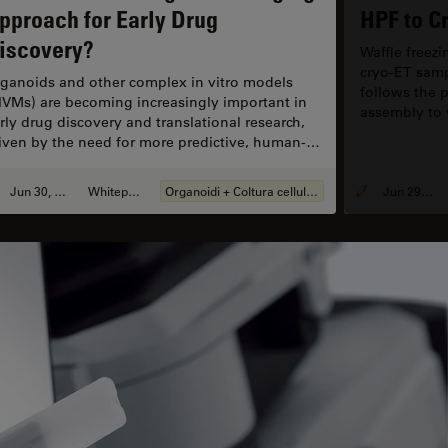
Ne
pproach for Early Drug
HPF to C
iscovery?
Waffle freez
cryo-ET samp
ganoids and other complex in vitro models
follows the p
IVMs) are becoming increasingly important in
assembly to v
rly drug discovery and translational research,
optimization
iven by the need for more predictive, human-
focus on the 
levant data in line with evolving regulatory
reproducibili
pectations. However, scientists face many
Jun 30, 2026
Whitepaper
Organoidi + Coltura cellulare 3D
Jun 29, 2026
allenges when imaging and analyzing these 3D
stems. This eBook explores how
mplementary imaging and analysis workflows
n help you extract deeper insights from
mplex 3D biological models.