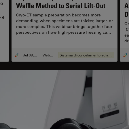
to
Waffle Method to Serial Lift-Out
A
D
Cryo-ET sample preparation becomes more
o e
demanding when specimens are thicker, larger, or
Or
more complex. This webinar brings together four
(C
perspectives on how high-pressure freezing can
ea
be connected with downstream cryo workflows,
dr
including waffle preparation, correlative cryo
re
targeting, on-grid lamella preparation, cryo-lift-
ex
out, serial lift-out, and autogrid-compatible
Jul 08, 2026
Webinar:
Sistema di congelamento ad alta pressione
ch
approaches.
sy
co
ca
co