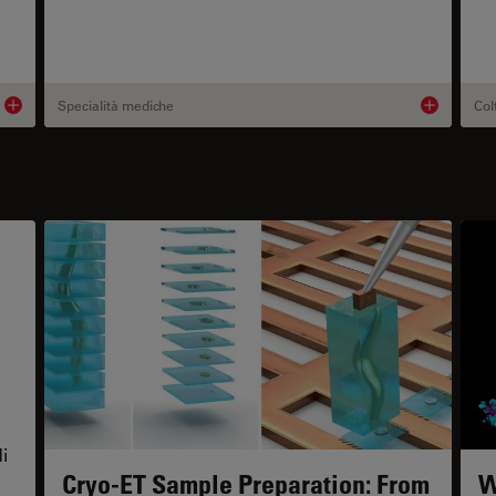
Specialità mediche
Col
Product details
Product deta
i
Cryo-ET Sample Preparation: From
W