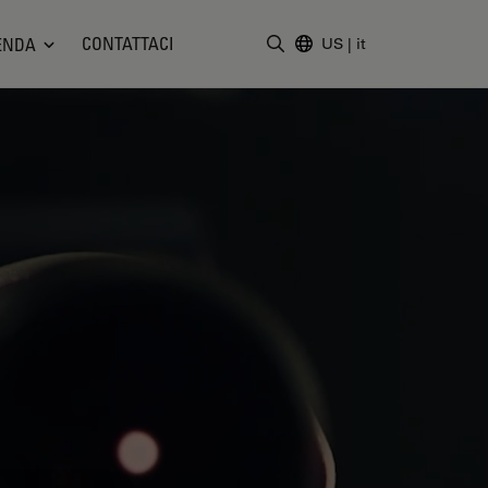
CONTATTACI
ENDA
US
|
it
Inserire il termine di ricerc