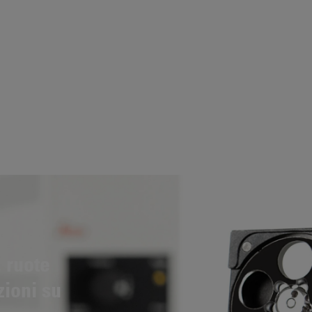
 ruote
zioni su