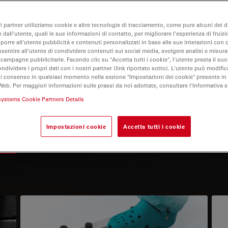
ri partner utilizziamo cookie e altre tecnologie di tracciamento, come pure alcuni dei da
 dall'utente, quali le sue informazioni di contatto, per migliorare l'esperienza di fruizi
oporre all'utente pubblicità e contenuti personalizzati in base alle sue interazioni con q
nsentire all'utente di condividere contenuti sui social media, svolgere analisi e misurar
ation
 campagne pubblicitarie. Facendo clic su "Accetta tutti i cookie", l'utente presta il s
ondividere i propri dati con i nostri partner (link riportato sotto). L'utente può modific
di consenso in qualsiasi momento nella sezione "Impostazioni dei cookie" presente in
Web. Per maggiori informazioni sulle prassi da noi adottate, consultare l'Informativa 
Telecamere per microscopio
systems Cookie Partners Details
Impostazioni cookie
Accetta tutti i cookie