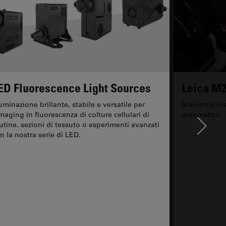
ED Fluorescence Light Sources
Leica M2
luminazione brillante, stabile e versatile per
Stereomicros
imaging in fluorescenza di colture cellulari di
automatico
utine, sezioni di tessuto o esperimenti avanzati
Ne
n la nostra serie di LED.