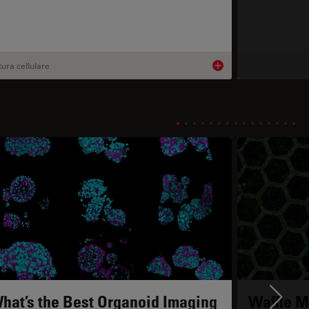
tura cellulare
ils
Product details
hat’s the Best Organoid Imaging
Waffle M