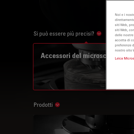
Noi e i nost
direttamente
siti Web, pr
siti Web, co
Si può essere più precisi?
Show subnavig
delle nostre
accetta di c
preferenze 
nostro sito 
Accessori del microscopio
Leica Micro
Prodotti
Show subnavigation