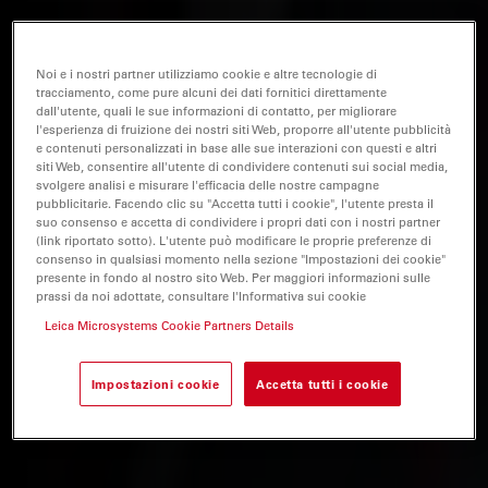
Noi e i nostri partner utilizziamo cookie e altre tecnologie di
tracciamento, come pure alcuni dei dati fornitici direttamente
dall'utente, quali le sue informazioni di contatto, per migliorare
l'esperienza di fruizione dei nostri siti Web, proporre all'utente pubblicità
e contenuti personalizzati in base alle sue interazioni con questi e altri
siti Web, consentire all'utente di condividere contenuti sui social media,
svolgere analisi e misurare l'efficacia delle nostre campagne
pubblicitarie. Facendo clic su "Accetta tutti i cookie", l'utente presta il
suo consenso e accetta di condividere i propri dati con i nostri partner
(link riportato sotto). L'utente può modificare le proprie preferenze di
consenso in qualsiasi momento nella sezione "Impostazioni dei cookie"
presente in fondo al nostro sito Web. Per maggiori informazioni sulle
prassi da noi adottate, consultare l'Informativa sui cookie
Leica Microsystems Cookie Partners Details
Impostazioni cookie
Accetta tutti i cookie