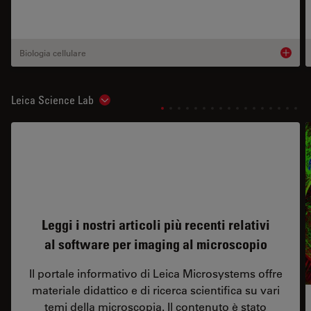
Biologia cellulare
Product
Leica Science Lab
Show subnavigation
Leggi i nostri articoli più recenti relativi
al software per imaging al microscopio
Il portale informativo di Leica Microsystems offre
materiale didattico e di ricerca scientifica su vari
temi della microscopia. Il contenuto è stato